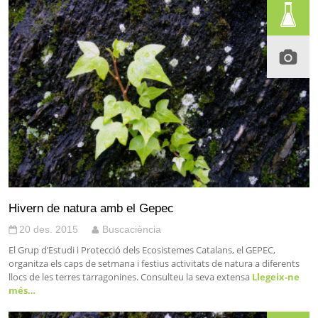
Hivern de natura amb el Gepec
20 des. 2015
Buscaciència
El Grup d’Estudi i Protecció dels Ecosistemes Catalans, el GEPEC,
organitza els caps de setmana i festius activitats de natura a diferents
llocs de les terres tarragonines. Consulteu la seva extensa
Llegeix-ne
més…