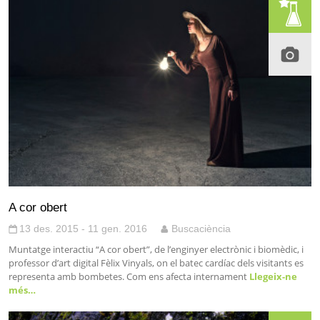
A cor obert
13 des. 2015 - 11 gen. 2016
Buscaciència
Muntatge interactiu “A cor obert”, de l’enginyer electrònic i biomèdic, i
professor d’art digital Fèlix Vinyals, on el batec cardíac dels visitants es
representa amb bombetes. Com ens afecta internament
Llegeix-ne
més…