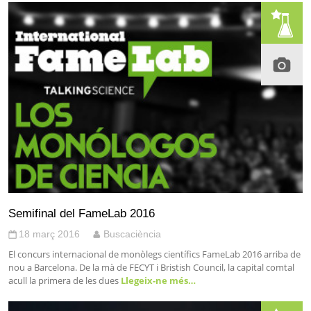
Semifinal del FameLab 2016
18 març 2016
Buscaciència
El concurs internacional de monòlegs científics FameLab 2016 arriba de
nou a Barcelona. De la mà de FECYT i Bristish Council, la capital comtal
acull la primera de les dues
Llegeix-ne més…