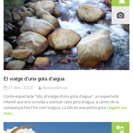
El viatge d’una gota d’aigua
27 des. 2015
Buscaciència
Conte-espectacle “Glú, el viatge d’una gota d’aigua”, un espectacle
infantil que ens convida a estimar cada gota d’aigua, a càrrec de la
companyia Fes-t’ho com Vulguis. La Glú és una petita gota
Llegeix-ne
més…