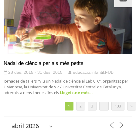
Nadal de ciència per als més petits
28 des. 2015 - 31 des. 2015
educacio.infantil.FUB
Jornades de tallers “Viu un Nadal de ciència al Lab 0_6”, organitzat per
UManresa, la Universitat de Vic / Universitat Central de Catalunya,
adreçats a nens i nenes fins els
Llegeix-ne més…
1
2
3
…
133
>