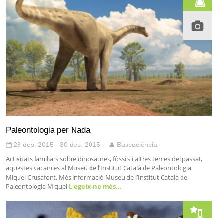
Paleontologia per Nadal
23 des. 2015 - 30 des. 2015
Buscaciència
Activitats familiars sobre dinosaures, fòssils i altres temes del passat,
aquestes vacances al Museu de l’Institut Català de Paleontologia
Miquel Crusafont. Més informació Museu de l’Institut Català de
Paleontologia Miquel
Llegeix-ne més…