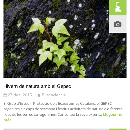
Hivern de natura amb el Gepec
27 des. 2015
Buscaciència
El Grup d’Estudi i Protecció dels Ecosistemes Catalans, el GEPEC,
organitza els caps de setmana i festius activitats de natura a diferents
llocs de les terres tarragonines. Consulteu la seva extensa
Llegeix-ne
més…