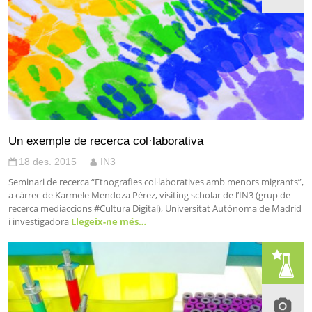
Un exemple de recerca col·laborativa
18 des. 2015
IN3
Seminari de recerca “Etnografies col·laboratives amb menors migrants”,
a càrrec de Karmele Mendoza Pérez, visiting scholar de l’IN3 (grup de
recerca mediaccions #Cultura Digital), Universitat Autònoma de Madrid
i investigadora
Llegeix-ne més…