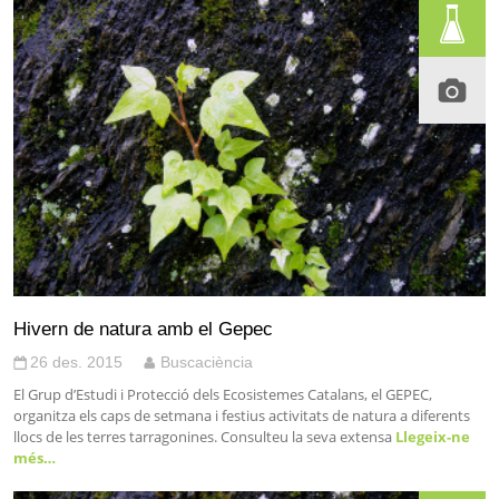
Hivern de natura amb el Gepec
26 des. 2015
Buscaciència
El Grup d’Estudi i Protecció dels Ecosistemes Catalans, el GEPEC,
organitza els caps de setmana i festius activitats de natura a diferents
llocs de les terres tarragonines. Consulteu la seva extensa
Llegeix-ne
més…