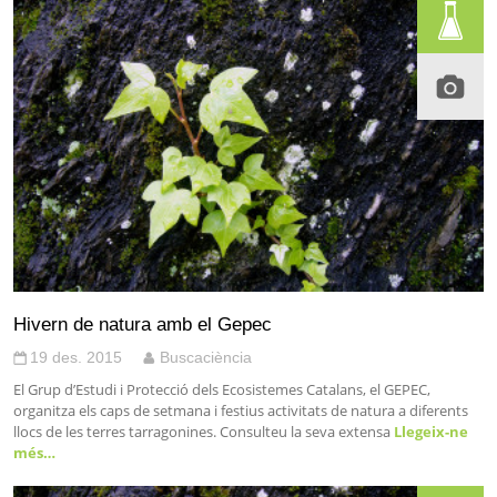
Hivern de natura amb el Gepec
19 des. 2015
Buscaciència
El Grup d’Estudi i Protecció dels Ecosistemes Catalans, el GEPEC,
organitza els caps de setmana i festius activitats de natura a diferents
llocs de les terres tarragonines. Consulteu la seva extensa
Llegeix-ne
més…