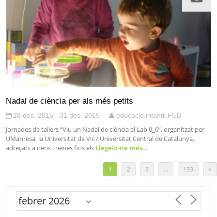
Nadal de ciència per als més petits
28 des. 2015 - 31 des. 2015
educacio.infantil.FUB
Jornades de tallers “Viu un Nadal de ciència al Lab 0_6”, organitzat per
UManresa, la Universitat de Vic / Universitat Central de Catalunya,
adreçats a nens i nenes fins els
Llegeix-ne més…
1
2
3
…
133
>