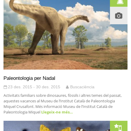
Paleontologia per Nadal
23 des. 2015 - 30 des. 2015
Buscaciència
Activitats familiars sobre dinosaures, fòssils i altres temes del passat,
aquestes vacances al Museu de l’Institut Català de Paleontologia
Miquel Crusafont. Més informació Museu de l’Institut Català de
Paleontologia Miquel
Llegeix-ne més…