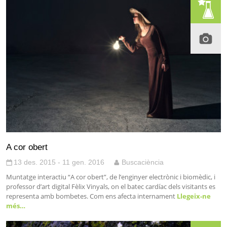
A cor obert
13 des. 2015 - 11 gen. 2016
Buscaciència
Muntatge interactiu “A cor obert”, de l’enginyer electrònic i biomèdic, i
professor d’art digital Fèlix Vinyals, on el batec cardíac dels visitants es
representa amb bombetes. Com ens afecta internament
Llegeix-ne
més…