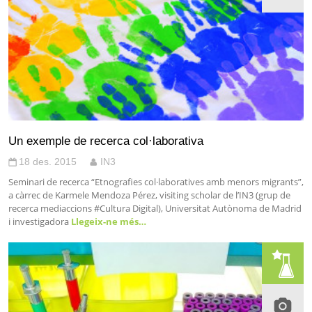
Un exemple de recerca col·laborativa
18 des. 2015
IN3
Seminari de recerca “Etnografies col·laboratives amb menors migrants”,
a càrrec de Karmele Mendoza Pérez, visiting scholar de l’IN3 (grup de
recerca mediaccions #Cultura Digital), Universitat Autònoma de Madrid
i investigadora
Llegeix-ne més…