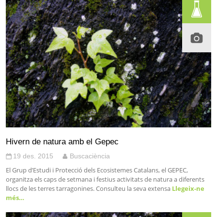
Hivern de natura amb el Gepec
19 des. 2015
Buscaciència
El Grup d’Estudi i Protecció dels Ecosistemes Catalans, el GEPEC,
organitza els caps de setmana i festius activitats de natura a diferents
llocs de les terres tarragonines. Consulteu la seva extensa
Llegeix-ne
més…