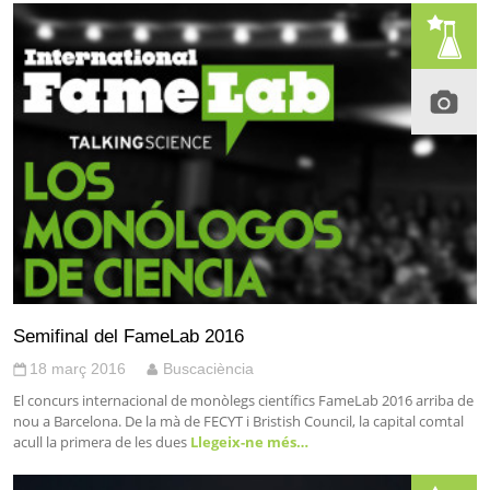
Semifinal del FameLab 2016
18 març 2016
Buscaciència
El concurs internacional de monòlegs científics FameLab 2016 arriba de
nou a Barcelona. De la mà de FECYT i Bristish Council, la capital comtal
acull la primera de les dues
Llegeix-ne més…