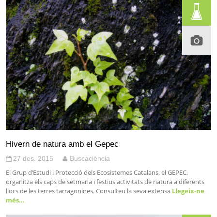
Hivern de natura amb el Gepec
27 des. 2015
Buscaciència
El Grup d’Estudi i Protecció dels Ecosistemes Catalans, el GEPEC,
organitza els caps de setmana i festius activitats de natura a diferents
llocs de les terres tarragonines. Consulteu la seva extensa
Llegeix-ne
més…