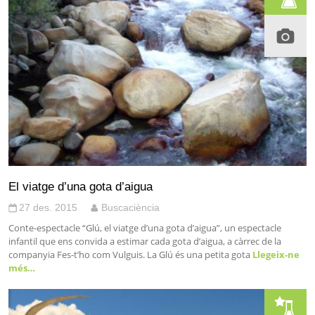
El viatge d’una gota d’aigua
27 des. 2015
Buscaciència
Conte-espectacle “Glú, el viatge d’una gota d’aigua”, un espectacle
infantil que ens convida a estimar cada gota d’aigua, a càrrec de la
companyia Fes-t’ho com Vulguis. La Glú és una petita gota
Llegeix-ne
més…