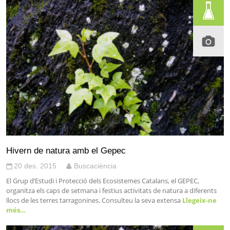
Hivern de natura amb el Gepec
20 des. 2015
Buscaciència
El Grup d’Estudi i Protecció dels Ecosistemes Catalans, el GEPEC,
organitza els caps de setmana i festius activitats de natura a diferents
llocs de les terres tarragonines. Consulteu la seva extensa
Llegeix-ne
més…