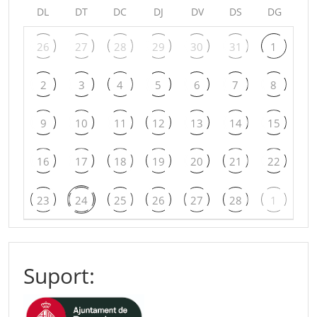
DL
DT
DC
DJ
DV
DS
DG
26
27
28
29
30
31
1
2
3
4
5
6
7
8
9
10
11
12
13
14
15
16
17
18
19
20
21
22
23
24
25
26
27
28
1
Suport: