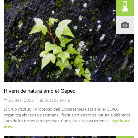
Hivern de natura amb el Gepec
26 des. 2015
Buscaciència
El Grup d’Estudi i Protecció dels Ecosistemes Catalans, el GEPEC,
organitza els caps de setmana i festius activitats de natura a diferents
llocs de les terres tarragonines. Consulteu la seva extensa
Llegeix-ne
més…