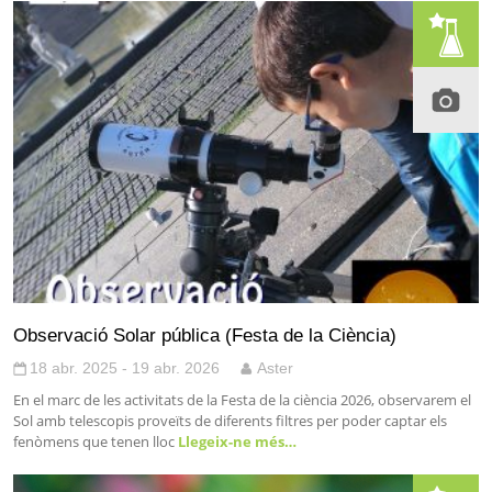
Observació Solar pública (Festa de la Ciència)
18 abr. 2025 - 19 abr. 2026
Aster
En el marc de les activitats de la Festa de la ciència 2026, observarem el
Sol amb telescopis proveïts de diferents filtres per poder captar els
fenòmens que tenen lloc
Llegeix-ne més…