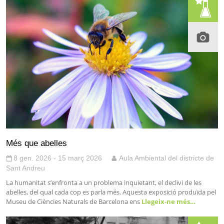
Més que abelles
8 gen. 2026 - 15 març 2026
Aula Ambiental del districte de
Sant Andreu
La humanitat s’enfronta a un problema inquietant, el declivi de les
abelles, del qual cada cop es parla més. Aquesta exposició produïda pel
Museu de Ciències Naturals de Barcelona ens
Llegeix-ne més…