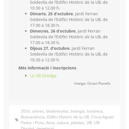
Soldevila de l’Edifici Històric de la UB, de
10.30 a 12.00 h.
Dimarts, 25 d’octubre.
Jardí Ferran
Soldevila de l’Edifici Històric de la UB, de
17.00 a 18.30 h.
Dimecres, 26 d’octubre.
Jardí Ferran
Soldevila de l’Edifici Històric de la UB, de
17.00 a 18.30 h.
Dijous 27, d’octubre.
Jardí Ferran
Soldevila de l’Edifici Històric de la UB, de
10.30 a 12.00 h.
Més informació i inscripcions
La UB Divulga
Imatge: Octavi Planells
2016
,
arbres
,
biodiversitat
,
biologia
,
botànica
,
Buscaciència
,
Edifici Històric de la UB
,
Finca Agustí
Pedro i Pons
,
flora
,
natura
,
plantes
,
UB
,
UB
Divulga
,
vegetació