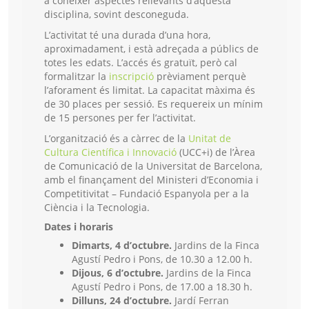
a conèixer aspectes rellevants d’aquesta
disciplina, sovint desconeguda.
L’activitat té una durada d’una hora,
aproximadament, i està adreçada a públics de
totes les edats. L’accés és gratuït, però cal
formalitzar la
inscripció
prèviament perquè
l’aforament és limitat. La capacitat màxima és
de 30 places per sessió. Es requereix un mínim
de 15 persones per fer l’activitat.
L’organització és a càrrec de la
Unitat de
Cultura Científica i Innovació
(UCC+i) de l’Àrea
de Comunicació de la Universitat de Barcelona,
amb el finançament del Ministeri d’Economia i
Competitivitat – Fundació Espanyola per a la
Ciència i la Tecnologia.
Dates i horaris
Dimarts, 4 d’octubre.
Jardins de la Finca
Agustí Pedro i Pons, de 10.30 a 12.00 h.
Dijous, 6 d’octubre.
Jardins de la Finca
Agustí Pedro i Pons, de 17.00 a 18.30 h.
Dilluns, 24 d’octubre.
Jardí Ferran