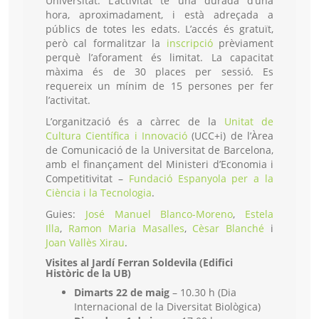
Universitat. L’activitat té una durada d’una
hora, aproximadament, i està adreçada a
públics de totes les edats. L’accés és gratuït,
però cal formalitzar la
inscripció
prèviament
perquè l’aforament és limitat. La capacitat
màxima és de 30 places per sessió. Es
requereix un mínim de 15 persones per fer
l’activitat.
L’organització és a càrrec de la
Unitat de
Cultura Científica i Innovació
(UCC+i) de l’Àrea
de Comunicació de la Universitat de Barcelona,
amb el finançament del Ministeri d’Economia i
Competitivitat –
Fundació Espanyola per a la
Ciència i la Tecnologia
.
Guies:
José Manuel Blanco-Moreno
,
Estela
Illa
,
Ramon Maria Masalles
,
Cèsar Blanché
i
Joan Vallès Xirau
.
Visites al Jardí Ferran Soldevila (Edifici
Històric de la UB)
Dimarts 22 de maig
– 10.30 h (Dia
Internacional de la Diversitat Biològica)