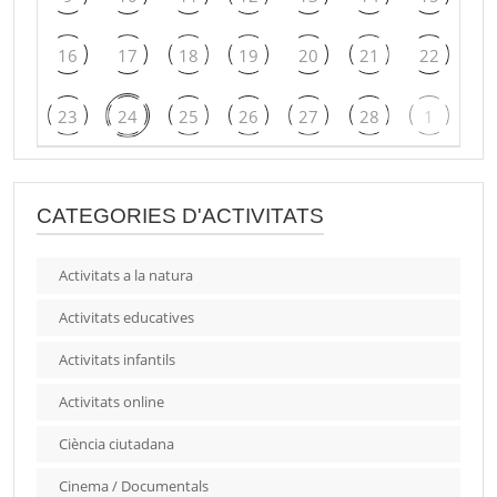
16
17
18
19
20
21
22
23
24
25
26
27
28
1
CATEGORIES D'ACTIVITATS
Activitats a la natura
Activitats educatives
Activitats infantils
Activitats online
Ciència ciutadana
Cinema / Documentals