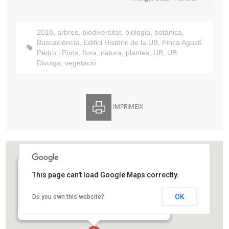
2018
,
arbres
,
biodiversitat
,
biologia
,
botànica
,
Buscaciència
,
Edifici Històric de la UB
,
Finca Agustí
Pedro i Pons
,
flora
,
natura
,
plantes
,
UB
,
UB
Divulga
,
vegetació
IMPRIMEIX
This page can't load Google Maps correctly.
Jardí Ferran Soldevila (Edifici Històric de la
Universitat de Barcelona)
OK
Do you own this website?
Gran Via de les Corts Catalanes 585
Barcelona