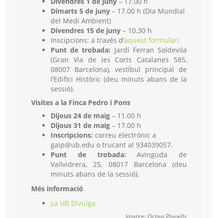
Divendres 1 de juny
– 17.00 h
Dimarts 5 de juny
– 17.00 h (Dia Mundial
del Medi Ambient)
Divendres 15 de juny
– 10.30 h
Inscipcions: a través d’
aquest formulari
Punt de trobada:
Jardí Ferran Soldevila
(Gran Via de les Corts Catalanes 585,
08007 Barcelona), vestíbul principal de
l’Edifici Històric (deu minuts abans de la
sessió).
Visites a la Finca Pedro i Pons
Dijous 24 de maig
– 11.00 h
Dijous 31 de maig
– 17.00 h
Inscripcions:
correu electrònic a
gaip@ub.edu o trucant al 934039057.
Punt de trobada:
Avinguda de
Vallvidrera, 25, 08017 Barcelona (deu
minuts abans de la sessió).
Més informació
La UB Divulga
Imatge: Octavi Planells