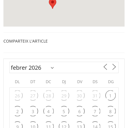
COMPARTEIX L'ARTICLE
DL
DT
DC
DJ
DV
DS
DG
26
27
28
29
30
31
1
2
3
4
5
6
7
8
9
10
11
12
13
14
15