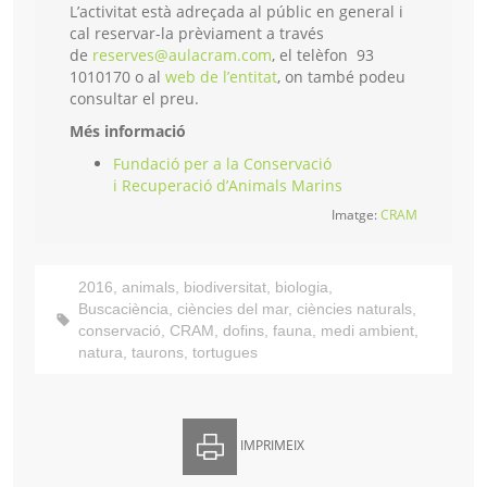
L’activitat està adreçada al públic en general i
cal reservar-la prèviament a través
de
reserves@aulacram.com
, el telèfon 93
1010170 o al
web de l’entitat
, on també podeu
consultar el preu.
Més informació
Fundació per a la Conservació
i Recuperació d’Animals Marins
Imatge:
CRAM
2016
,
animals
,
biodiversitat
,
biologia
,
Buscaciència
,
ciències del mar
,
ciències naturals
,
conservació
,
CRAM
,
dofins
,
fauna
,
medi ambient
,
natura
,
taurons
,
tortugues
IMPRIMEIX