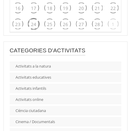
16
17
18
19
20
21
22
23
24
25
26
27
28
1
CATEGORIES D'ACTIVITATS
Activitats a la natura
Activitats educatives
Activitats infantils
Activitats online
Ciència ciutadana
Cinema / Documentals