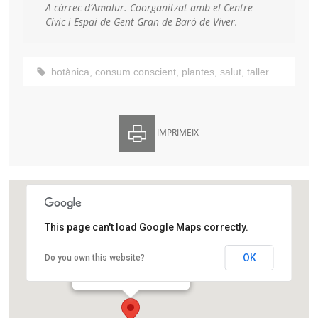
A càrrec d’Amalur.
Coorganitzat amb el Centre
Cívic i Espai de Gent Gran de Baró de Viver.
botànica
,
consum conscient
,
plantes
,
salut
,
taller
IMPRIMEIX
This page can't load Google Maps correctly.
Centre Cívic Baró de Viver
OK
Do you own this website?
C. de Quito, 8-10
Barcelona