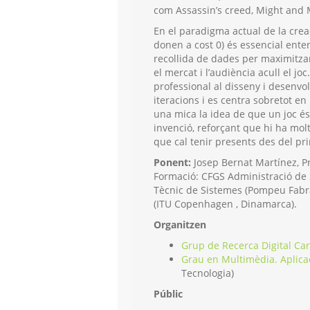
com Assassin’s creed, Might and 
En el paradigma actual de la crea
donen a cost 0) és essencial ente
recollida de dades per maximitzar 
el mercat i l’audiència acull el 
professional al disseny i desenv
iteracions i es centra sobretot en
una mica la idea de que un joc és 
invenció, reforçant que hi ha mol
que cal tenir presents des del p
Ponent:
Josep Bernat Martínez, Pr
Formació: CFGS Administració de 
Tècnic de Sistemes (Pompeu Fabra
(ITU Copenhagen , Dinamarca).
Organitzen
Grup de Recerca Digital Ca
Grau en Multimèdia. Aplicac
Tecnologia)
Públic