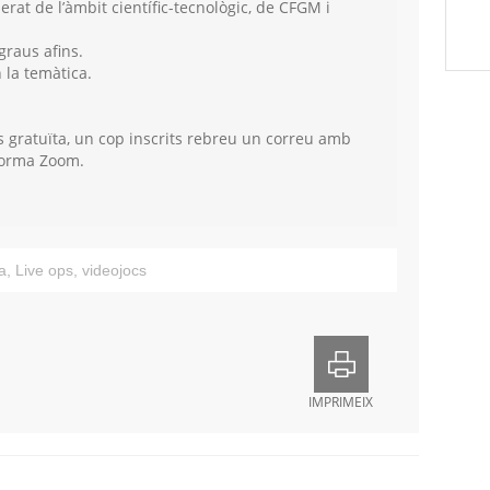
erat de l’àmbit científic-tecnològic, de CFGM i
graus afins.
 la temàtica.
és gratuïta, un cop inscrits rebreu un correu amb
aforma Zoom.
a
,
Live ops
,
videojocs
IMPRIMEIX