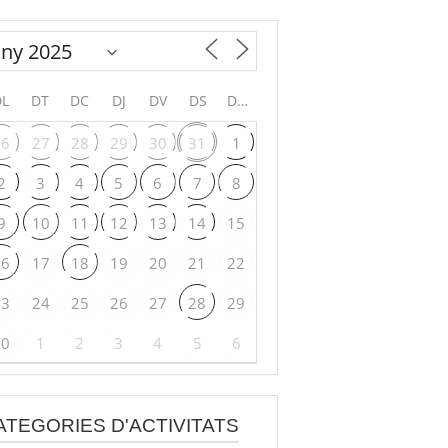
DL
DT
DC
DJ
DV
DS
DG
26
27
28
29
30
31
1
2
3
4
5
6
7
8
9
10
11
12
13
14
15
16
17
18
19
20
21
22
23
24
25
26
27
28
29
30
1
2
3
4
5
6
ATEGORIES D'ACTIVITATS