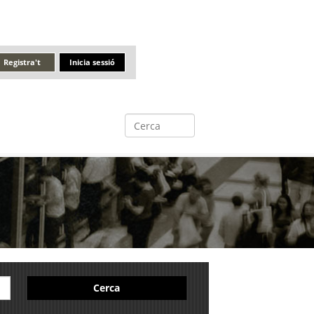
Registra't
Inicia sessió
Cerca