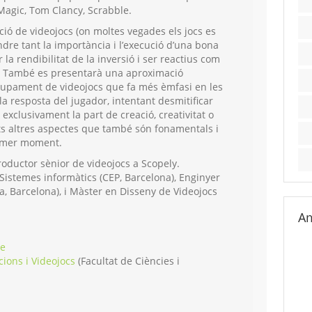
Magic, Tom Clancy, Scrabble.
ció de videojocs (on moltes vegades els jocs es
ndre tant la importància i l’execució d’una bona
la rendibilitat de la inversió i ser reactius com
joc. També es presentarà una aproximació
olupament de videojocs que fa més èmfasi en les
 la resposta del jugador, intentant desmitificar
exclusivament la part de creació, creativitat o
ts altres aspectes que també són fonamentals i
rimer moment.
oductor sènior de videojocs a Scopely.
Sistemes informàtics (CEP, Barcelona), Enginyer
, Barcelona), i Màster en Disseny de Videojocs
Am
re
ions i Videojocs
(
Facultat de Ciències i