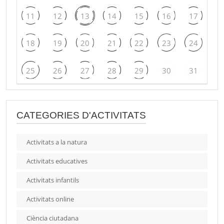
11
12
13
14
15
16
17
18
19
20
21
22
23
24
25
26
27
28
29
30
31
CATEGORIES D'ACTIVITATS
Activitats a la natura
Activitats educatives
Activitats infantils
Activitats online
Ciència ciutadana