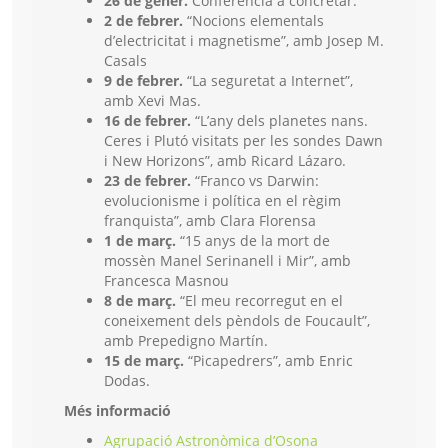
26 de gener.
Conferència a concretar.
2 de febrer.
“Nocions elementals
d’electricitat i magnetisme”, amb Josep M.
Casals
9 de febrer.
“La seguretat a Internet”,
amb Xevi Mas.
16 de febrer.
“L’any dels planetes nans.
Ceres i Plutó visitats per les sondes Dawn
i New Horizons”, amb Ricard Lázaro.
23 de febrer.
“Franco vs Darwin:
evolucionisme i política en el règim
franquista”, amb Clara Florensa
1 de març.
“15 anys de la mort de
mossèn Manel Serinanell i Mir”, amb
Francesca Masnou
8 de març.
“El meu recorregut en el
coneixement dels pèndols de Foucault”,
amb Prepedigno Martín.
15 de març.
“Picapedrers”, amb Enric
Dodas.
Més informació
Agrupació Astronòmica d’Osona