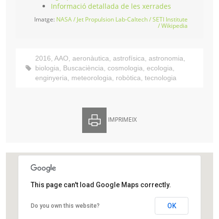
Informació detallada de les xerrades
Imatge:
NASA / Jet Propulsion Lab-Caltech / SETI Institute
/ Wikipedia
2016
,
AAO
,
aeronàutica
,
astrofísica
,
astronomia
,
biologia
,
Buscaciència
,
cosmologia
,
ecologia
,
enginyeria
,
meteorologia
,
robòtica
,
tecnologia
IMPRIMEIX
This page can't load Google Maps correctly.
Agrupació Astronòmica d’Osona
OK
Do you own this website?
Carrer del Pare Xifré, 1-3
Vic