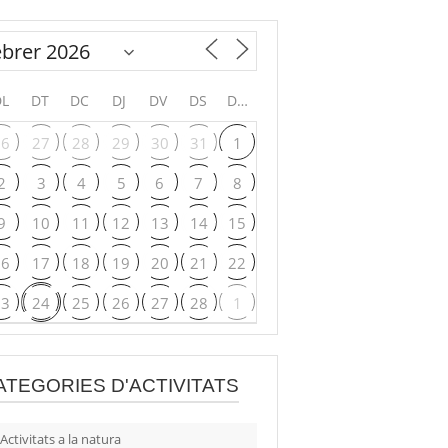
DL
DT
DC
DJ
DV
DS
DG
26
27
28
29
30
31
1
2
3
4
5
6
7
8
9
10
11
12
13
14
15
16
17
18
19
20
21
22
23
24
25
26
27
28
1
ATEGORIES D'ACTIVITATS
Activitats a la natura