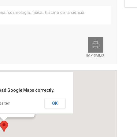
mia
,
cosmologia
,
física
,
història de la ciència
,
IMPRIMEIX
load Google Maps correctly.
stronòmica d’Osona
OK
bsite?
 Xifré, 1-3