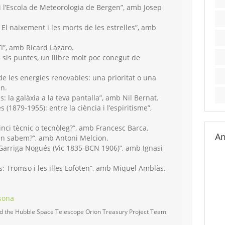
i l’Escola de Meteorologia de Bergen”, amb Josep
. El naixement i les morts de les estrelles”, amb
TI”, amb Ricard Làzaro.
e sis puntes, un llibre molt poc conegut de
e les energies renovables: una prioritat o una
n.
: la galàxia a la teva pantalla”, amb Nil Bernat.
(1879-1955): entre la ciència i l’espiritisme”,
nci tècnic o tecnòleg?”, amb Francesc Barca.
Am
en sabem?”, amb Antoni Melcion.
rriga Nogués (Vic 1835-BCN 1906)”, amb Ignasi
: Tromso i les illes Lofoten”, amb Miquel Amblàs.
sona
d the Hubble Space Telescope Orion Treasury Project Team