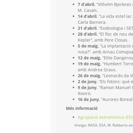
7 d’abril.
“Vilhelm Bjerknes 
M. Casals.
14 d’abril.
“La vida estel·lar
Carla Barnera.
21 d’abril.
“Exobiologia i SE
28 d’abril.
“El floc de neu d
Kepler”, amb Pere Closas.
5 de maig.
“La implantació d
nosa?”, amb Arnau Comajoa
12 de maig.
“Elite Dangerous
19 de maig.
“Humbert Torres 
amb Andrea Graus.
26 de maig.
“Leonardo da Vi
2 de juny.
“Els fotons: què 
9 de juny.
“Ramon Manuel Ga
Roviró.
16 de juny.
“Aurores Boreals
Més informació
Agrupació Astronòmica d’O
Imatge: NASA, ESA, M. Robberto an