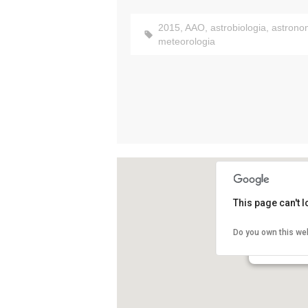
2015
,
AAO
,
astrobiologia
,
astrono
meteorologia
This page can't 
Agrupació A
Do you own this we
Carrer del Pare
Vic