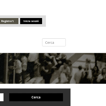
Registra't
Inicia sessió
Cerca