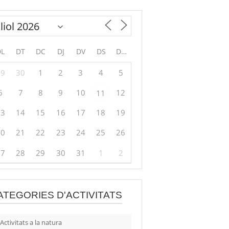
DL
DT
DC
DJ
DV
DS
DG
29
30
1
2
3
4
5
6
7
8
9
10
12
11
13
14
15
16
17
18
19
20
21
22
23
24
25
26
27
28
29
30
31
1
2
ATEGORIES D'ACTIVITATS
Activitats a la natura