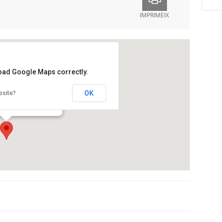
IMPRIMEIX
load Google Maps correctly.
ral Tecla Sala
OK
bsite?
p Tarradellas i Joan, 44