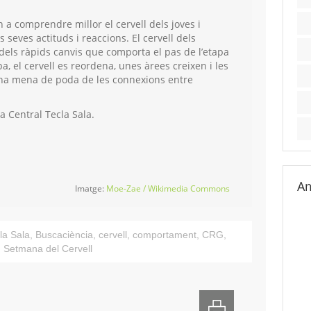
 a comprendre millor el cervell dels joves i
seves actituds i reaccions. El cervell dels
dels ràpids canvis que comporta el pas de l’etapa
pa, el cervell es reordena, unes àrees creixen i les
una mena de poda de les connexions entre
ca Central Tecla Sala.
Am
Imatge:
Moe-Zae / Wikimedia Commons
la Sala
,
Buscaciència
,
cervell
,
comportament
,
CRG
,
,
Setmana del Cervell