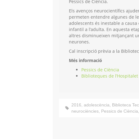
Pessics de Ciència.
Els avenços neurocientífics ajuden
permeten entendre algunes de les 
adolescents és inestable a causa 
infantil a l’adulta. En aquesta eta
altres disminueixen mitjançant 
neurones.
Cal inscripció prèvia a la Bibliote
Més informació
Pessics de Ciència
Biblioteques de l’Hospitalet
2016
,
adolescència
,
Biblioteca Tec
neurociències
,
Pessics de Ciència