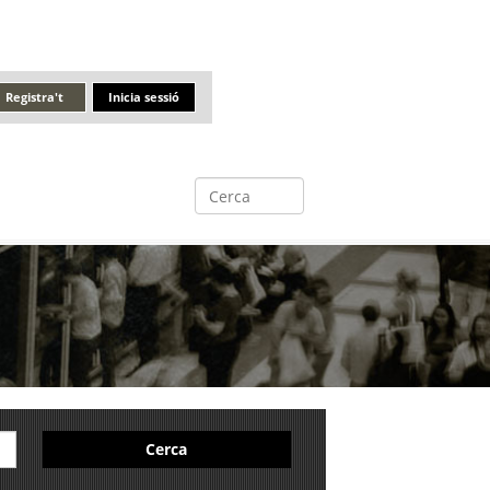
Registra't
Inicia sessió
Cerca