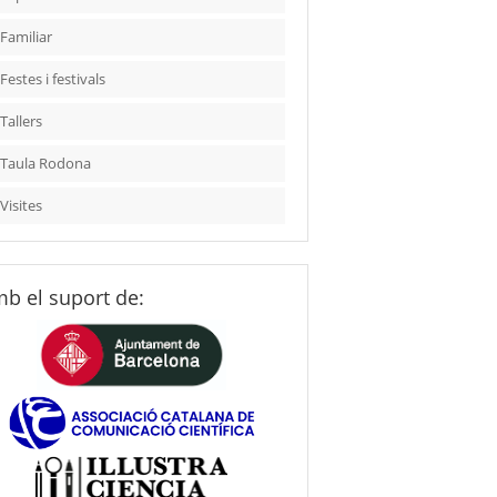
Familiar
Festes i festivals
Tallers
Taula Rodona
Visites
b el suport de: