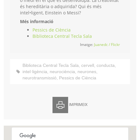
o medi en el què es desenvolupa. La creativitat
és hereditària o adquirida? Qui és més
intel•ligent, Einstein o Messi?
Més informació
Pessics de Ciència
Biblioteca Central Tecla Sala
Imatge:
Juanedc / Flickr
Biblioteca Central Tecla Sala
,
cervell
,
conducta
,
intel·ligència
,
neurociència
,
neurones
,
neurotransmissió
,
Pessics de Ciència
IMPRIMEIX