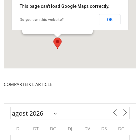
This page can't load Google Maps correctly.
Biblioteca Central Tecla Sala
OK
Do you own this website?
Avinguda de Josep Tarradellas i Joan, 44
L'Hospitalet
COMPARTEIX L'ARTICLE
DL
DT
DC
DJ
DV
DS
DG