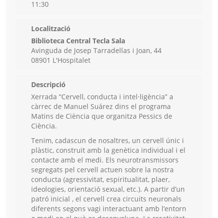
11:30
Localització
Biblioteca Central Tecla Sala
Avinguda de Josep Tarradellas i Joan, 44
08901 L'Hospitalet
Descripció
Xerrada “Cervell, conducta i intel·ligència” a
càrrec de Manuel Suárez dins el programa
Matins de Ciència que organitza Pessics de
Ciència.
Tenim, cadascun de nosaltres, un cervell únic i
plàstic, construït amb la genètica individual i el
contacte amb el medi. Els neurotransmissors
segregats pel cervell actuen sobre la nostra
conducta (agressivitat, espiritualitat, plaer,
ideologies, orientació sexual, etc.). A partir d’un
patró inicial , el cervell crea circuits neuronals
diferents segons vagi interactuant amb l’entorn