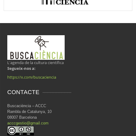
L'agenda de la cultura científica
Segueix-nos a:
https://x.com/buscaciencia
CONTACTE
Buscaciència – ACCC
Rambla de Catalunya, 10
08007 Barcelona
acccgestio@gmail.com