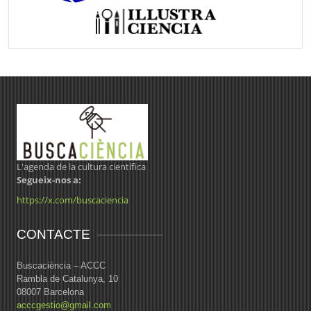
L'agenda de la cultura científica
Segueix-nos a:
https://x.com/buscaciencia
CONTACTE
Buscaciència – ACCC
Rambla de Catalunya, 10
08007 Barcelona
acccgestio@gmail.com