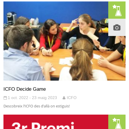
ICFO Decide Game
1 oct. 2022 - 23 maig 2023
ICFO
Descobreix l’ICFO des d’allà on estiguis!