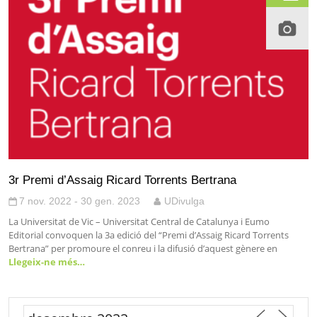
3r Premi d’Assaig Ricard Torrents Bertrana
7 nov. 2022 - 30 gen. 2023
UDivulga
La Universitat de Vic – Universitat Central de Catalunya i Eumo
Editorial convoquen la 3a edició del “Premi d’Assaig Ricard Torrents
Bertrana” per promoure el conreu i la difusió d’aquest gènere en
Llegeix-ne més…