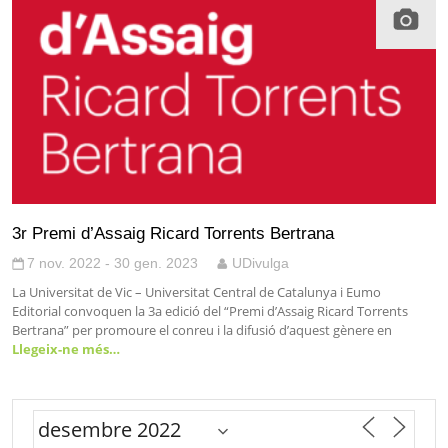
3r Premi d’Assaig Ricard Torrents Bertrana
7 nov. 2022 - 30 gen. 2023
UDivulga
La Universitat de Vic – Universitat Central de Catalunya i Eumo
Editorial convoquen la 3a edició del “Premi d’Assaig Ricard Torrents
Bertrana” per promoure el conreu i la difusió d’aquest gènere en
Llegeix-ne més…