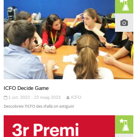
ICFO Decide Game
1 oct. 2022 - 23 maig 2023
ICFO
Descobreix l’ICFO des d’allà on estiguis!