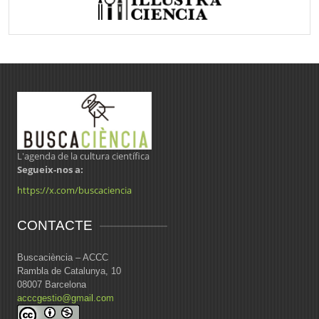
L'agenda de la cultura científica
Segueix-nos a:
https://x.com/buscaciencia
CONTACTE
Buscaciència – ACCC
Rambla de Catalunya, 10
08007 Barcelona
acccgestio@gmail.com