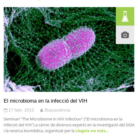
El microbioma en la infecció del VIH
17 febr. 2015
Buscaciència
Seminari “The Microbiome in HIV Infection” (“El microbioma en la
infecció del VIH”) a càrrec de diversos experts en la investigació del SIDA
i la recerca biomèdica, organitzat per la
Llegeix-ne més…