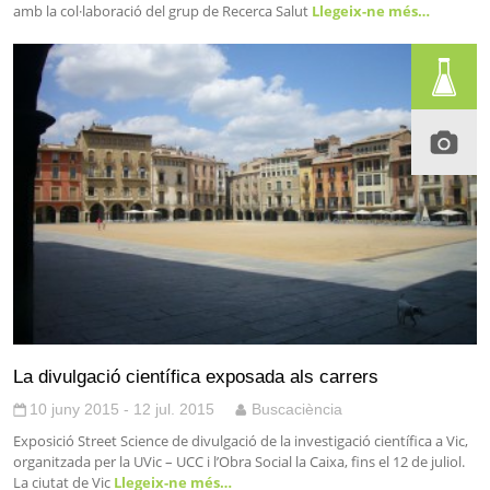
amb la col·laboració del grup de Recerca Salut
Llegeix-ne més…
La divulgació científica exposada als carrers
10 juny 2015 - 12 jul. 2015
Buscaciència
Exposició Street Science de divulgació de la investigació científica a Vic,
organitzada per la UVic – UCC i l’Obra Social la Caixa, fins el 12 de juliol.
La ciutat de Vic
Llegeix-ne més…