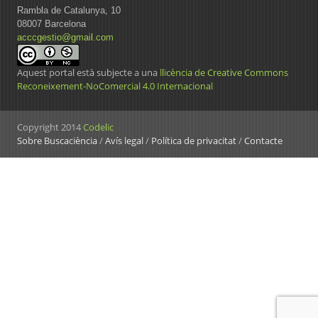
Rambla de Catalunya, 10
08007 Barcelona
acccgestio@gmail.com
Aquest portal està subjecte a una
llicència de Creative Commons
Reconeixement-NoComercial 4.0 Internacional
Copyright 2014
Codelic
Sobre Buscaciència
/
Avís legal
/
Política de privacitat
/
Contacte