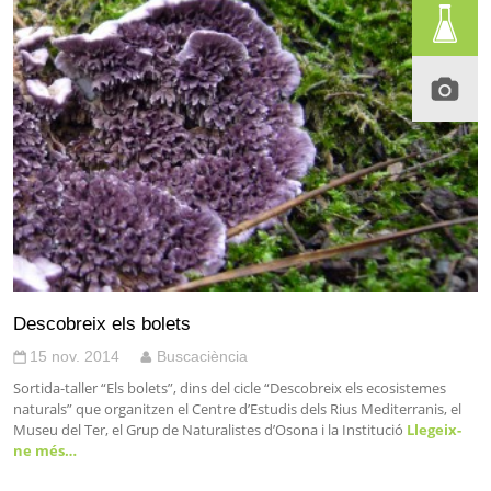
Descobreix els bolets
15 nov. 2014
Buscaciència
Sortida-taller “Els bolets”, dins del cicle “Descobreix els ecosistemes
naturals” que organitzen el Centre d’Estudis dels Rius Mediterranis, el
Museu del Ter, el Grup de Naturalistes d’Osona i la Institució
Llegeix-
ne més…