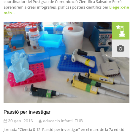
coordinador del Postgrau de Comunicació Científica Salvador Ferré,
aprendrem a crear infografies, gràfics i pósters científics per
Llegeix-ne
més…
Passió per investigar
30 gen. 2016
educacio.infantil.FUB
Jornada “Ciència 0-12. Passió per investigar” en el marc de la 7a edició