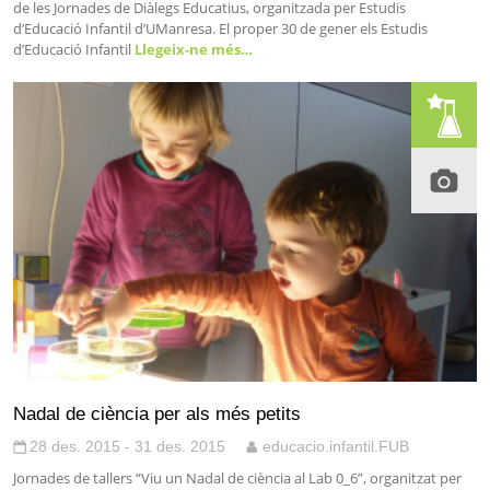
de les Jornades de Diàlegs Educatius, organitzada per Estudis
d’Educació Infantil d’UManresa. El proper 30 de gener els Estudis
d’Educació Infantil
Llegeix-ne més…
Nadal de ciència per als més petits
28 des. 2015 - 31 des. 2015
educacio.infantil.FUB
Jornades de tallers “Viu un Nadal de ciència al Lab 0_6”, organitzat per