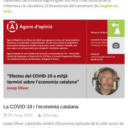
naixement de Florence Nightingale i de l’Any Internacional de la
Infermera i la Llevadora. El bicentenari del naixement de
Llegeix-ne
més…
La COVID-19 i l’economia catalana
20 maig 2020
UDivulga
Josep Oliver, catedràtic emèrit d’Economia Aplicada de la UAB i autor de