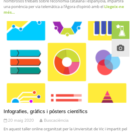
nombrosos treballs sobre l’economia catalana i espanyola, impartirà
una ponència per via telemàtica a l’Àgora d’opinió amb el
Llegeix-ne
més…
Infografies, gràfics i pósters científics
20 maig 2020
Buscaciència
En aquest taller online organitzat per la Unviersitat de Vic i impartit pel