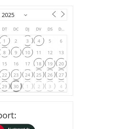
DT
DC
DJ
DV
DS
DG
1
2
3
4
5
6
8
9
10
11
12
13
15
16
17
18
19
20
22
23
24
25
26
27
29
30
1
2
3
4
ort: