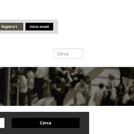
Registra't
Inicia sessió
Cerca