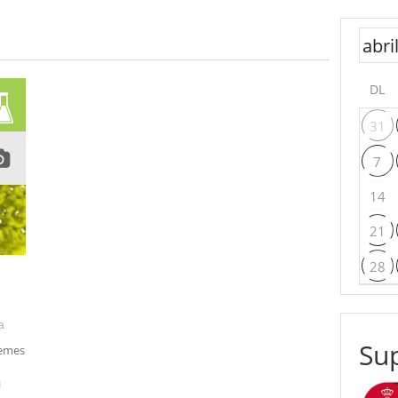
DL
31
7
14
21
28
a
Sup
temes
i