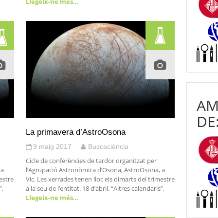
Llegeix-ne més…
AM
DE
La primavera d’AstroOsona
9 maig 2017
Buscaciència
Cicle de conferències de tardor organitzat per
 a
l’Agrupació Astronòmica d’Osona, AstroOsona, a
estre
Vic. Les xerrades tenen lloc els dimarts del trimestre
”,
a la seu de l’entitat. 18 d’abril. “Altres calendaris”,
Llegeix-ne més…