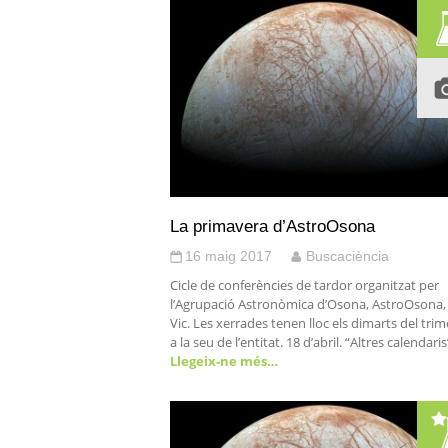
La primavera d’AstroOsona
16 maig 2017
Buscaciència
Cicle de conferències de tardor organitzat per
l’Agrupació Astronòmica d’Osona, AstroOsona,
Vic. Les xerrades tenen lloc els dimarts del trim
a la seu de l’entitat. 18 d’abril. “Altres calendaris
Llegeix-ne més…