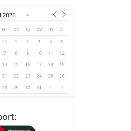
DT
DC
DJ
DV
DS
DG
30
1
2
3
4
5
7
8
9
10
12
11
14
15
16
17
18
19
21
22
23
24
25
26
28
29
30
31
1
2
ort: