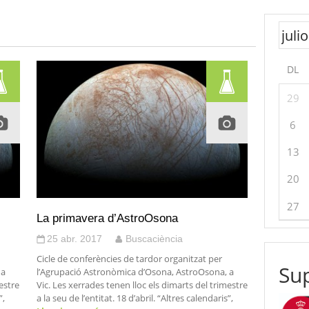
DL
29
6
13
20
27
La primavera d’AstroOsona
25 abr. 2017
Buscaciència
Cicle de conferències de tardor organitzat per
Sup
 a
l’Agrupació Astronòmica d’Osona, AstroOsona, a
estre
Vic. Les xerrades tenen lloc els dimarts del trimestre
”,
a la seu de l’entitat. 18 d’abril. “Altres calendaris”,