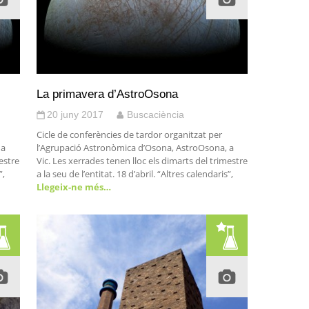
La primavera d’AstroOsona
20 juny 2017
Buscaciència
Cicle de conferències de tardor organitzat per
 a
l’Agrupació Astronòmica d’Osona, AstroOsona, a
estre
Vic. Les xerrades tenen lloc els dimarts del trimestre
”,
a la seu de l’entitat. 18 d’abril. “Altres calendaris”,
Llegeix-ne més…