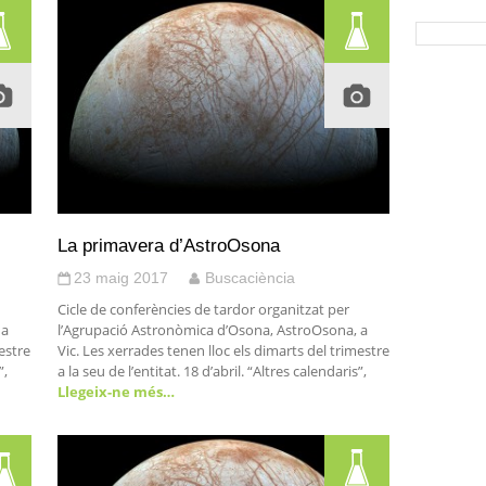
La primavera d’AstroOsona
23 maig 2017
Buscaciència
Cicle de conferències de tardor organitzat per
 a
l’Agrupació Astronòmica d’Osona, AstroOsona, a
estre
Vic. Les xerrades tenen lloc els dimarts del trimestre
”,
a la seu de l’entitat. 18 d’abril. “Altres calendaris”,
Llegeix-ne més…