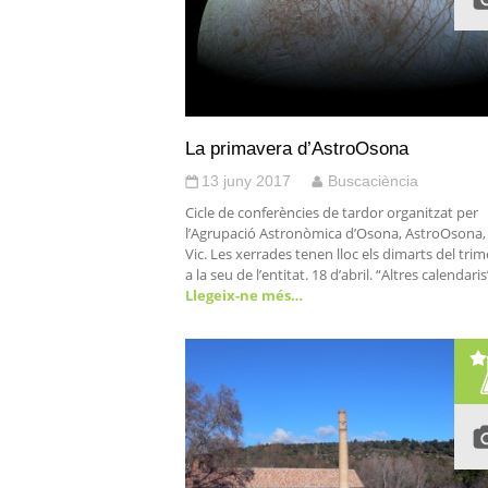
La primavera d’AstroOsona
13 juny 2017
Buscaciència
Cicle de conferències de tardor organitzat per
l’Agrupació Astronòmica d’Osona, AstroOsona,
Vic. Les xerrades tenen lloc els dimarts del trim
a la seu de l’entitat. 18 d’abril. “Altres calendaris
Llegeix-ne més…