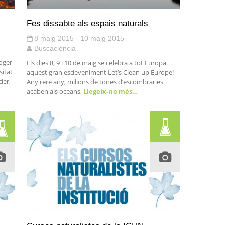
Fes dissabte als espais naturals
8 maig 2015 - 10 maig 2015
Buscaciència
oger
Els dies 8, 9 i 10 de maig se celebra a tot Europa
sitat
aquest gran esdeveniment Let’s Clean up Europe!
der,
Any rere any, milions de tones d’escombraries
acaben als oceans,
Llegeix-ne més…