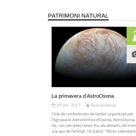
PATRIMONI NATURAL
La primavera d’AstroOsona
18 abr. 2017
Buscaciència
Cicle de conferències de tardor organitzat per
l’Agrupació Astronòmica d’Osona, AstroOsona,
Vic. Les xerrades tenen lloc els dimarts del trim
a la seu de l’entitat. 18 d’abril. “Altres calendaris