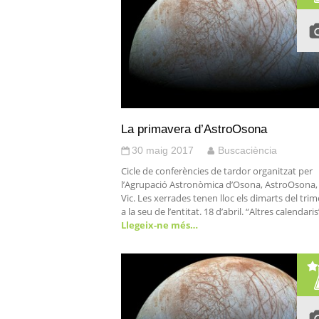
La primavera d’AstroOsona
30 maig 2017
Buscaciència
Cicle de conferències de tardor organitzat per
l’Agrupació Astronòmica d’Osona, AstroOsona,
Vic. Les xerrades tenen lloc els dimarts del trim
a la seu de l’entitat. 18 d’abril. “Altres calendaris
Llegeix-ne més…