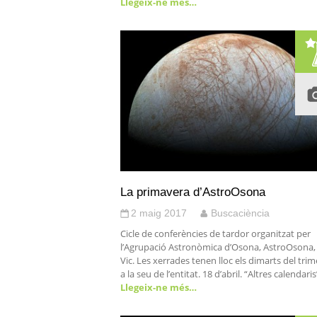
Llegeix-ne més…
La primavera d’AstroOsona
2 maig 2017
Buscaciència
Cicle de conferències de tardor organitzat per
l’Agrupació Astronòmica d’Osona, AstroOsona,
Vic. Les xerrades tenen lloc els dimarts del trim
a la seu de l’entitat. 18 d’abril. “Altres calendaris
Llegeix-ne més…