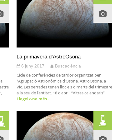
La primavera d’AstroOsona
6 juny 2017
Buscaciència
Cicle de conferències de tardor organitzat per
 a
l’Agrupació Astronòmica d’Osona, AstroOsona, a
estre
Vic. Les xerrades tenen lloc els dimarts del trimestre
”,
a la seu de l’entitat. 18 d’abril. “Altres calendaris”,
Llegeix-ne més…