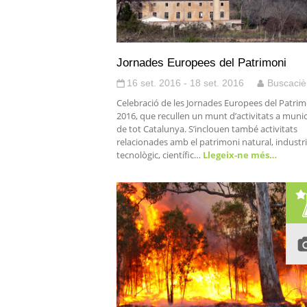
Jornades Europees del Patrimoni
16 set. 2016 - 18 set. 2016
Buscaciè
Celebració de les Jornades Europees del Patrim
2016, que recullen un munt d’activitats a munic
de tot Catalunya. S’inclouen també activitats
relacionades amb el patrimoni natural, industria
tecnològic, científic…
Llegeix-ne més…