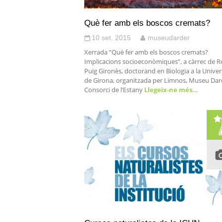
Què fer amb els boscos cremats?
10 set. 2015
museudarder
Xerrada “Què fer amb els boscos cremats?
Implicacions socioeconòmiques”, a càrrec de R
Puig Gironès, doctorand en Biologia a la Univer
de Girona, organitzada per Limnos, Museu Dar
Consorci de l’Estany
Llegeix-ne més…