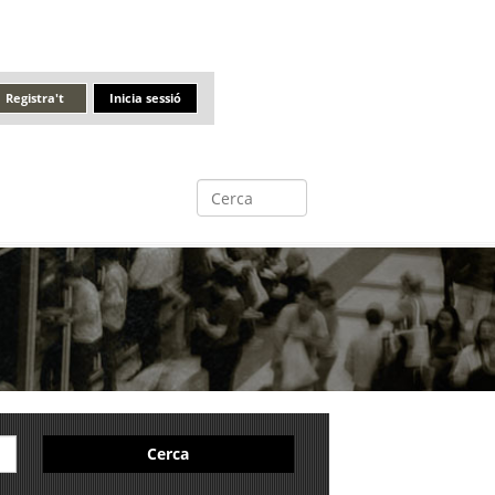
Registra't
Inicia sessió
Cerca