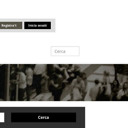
Registra't
Inicia sessió
Cerca