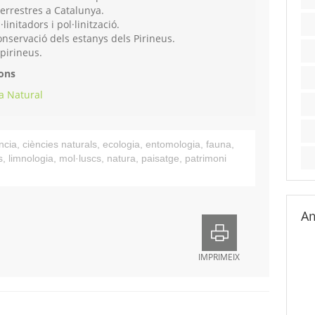
terrestres a Catalunya.
linitadors i pol·linització.
onservació dels estanys dels Pirineus.
pirineus.
ions
ia Natural
ncia
,
ciències naturals
,
ecologia
,
entomologia
,
fauna
,
s
,
limnologia
,
mol·luscs
,
natura
,
paisatge
,
patrimoni
Am
IMPRIMEIX