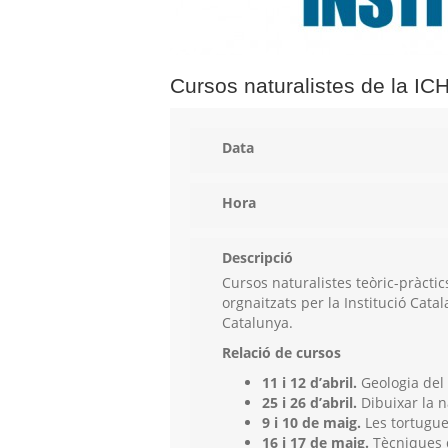
Cursos naturalistes de la IC
Data
Hora
Descripció
Cursos naturalistes teòric-pràct
orgnaitzats per la Institució Catal
Catalunya.
Relació de cursos
11 i 12 d’abril.
Geologia del 
25 i 26 d’abril.
Dibuixar la n
9 i 10 de maig.
Les tortugue
16 i 17 de maig.
Tècniques d