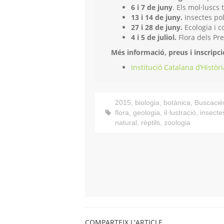
6 i 7 de juny
. Els mol·luscs 
13 i 14 de juny.
Insectes pol·
27 i 28 de juny.
Ecologia i c
4 i 5 de juliol.
Flora dels Pre
Més informació, preus i inscripc
Institució Catalana d’Històr
2015
,
biologia
,
botànica
,
Buscaciè
flora
,
geologia
,
il·lustració
,
insecte
natural
,
rèptils
,
zoologia
COMPARTEIX L'ARTICLE