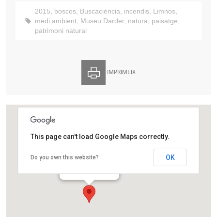
2015
,
boscos
,
Buscaciència
,
incendis
,
Limnos
,
medi ambient
,
Museu Darder
,
natura
,
paisatge
,
patrimoni natural
IMPRIMEIX
This page can't load Google Maps correctly.
Museu Darder
OK
Do you own this website?
Plaça dels Estudis, 2
Banyoles