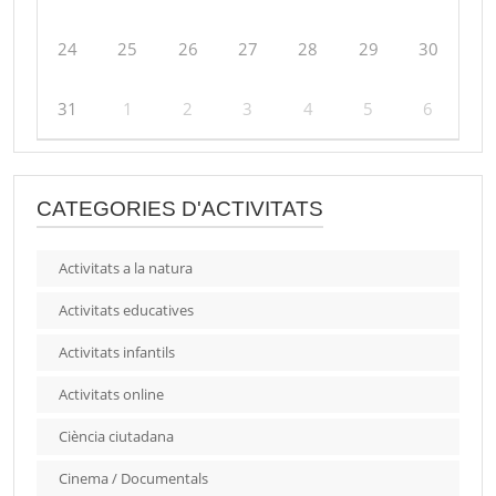
24
25
26
27
28
29
30
31
1
2
3
4
5
6
CATEGORIES D'ACTIVITATS
Activitats a la natura
Activitats educatives
Activitats infantils
Activitats online
Ciència ciutadana
Cinema / Documentals