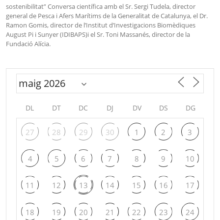
sostenibilitat” Conversa científica amb el Sr. Sergi Tudela, director
general de Pesca i Afers Marítims de la Generalitat de Catalunya, el Dr.
Ramon Gomis, director de l’Institut d’Investigacions Biomèdiques
August Pi i Sunyer (IDIBAPS)i el Sr. Toni Massanés, director de la
Fundació Alícia.
DL
DT
DC
DJ
DV
DS
DG
27
28
29
30
1
2
3
4
5
6
7
8
9
10
11
12
13
14
15
16
17
18
19
20
21
22
23
24