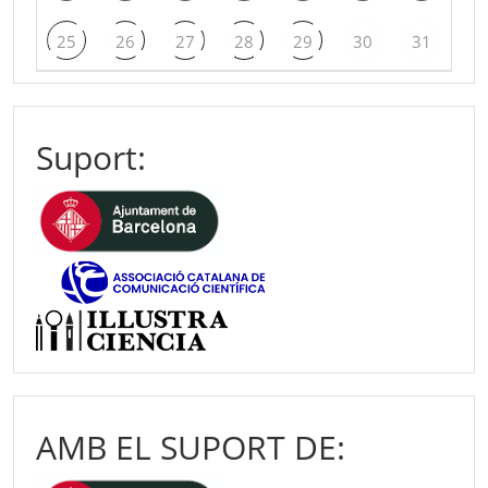
25
26
27
28
29
30
31
Suport:
AMB EL SUPORT DE: