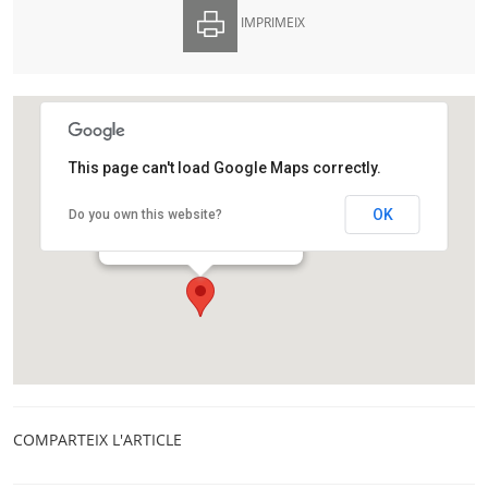
IMPRIMEIX
This page can't load Google Maps correctly.
Fundació Catalunya La Pedrera
OK
Do you own this website?
Passeig de Gràcia 92
Barcelona
COMPARTEIX L'ARTICLE