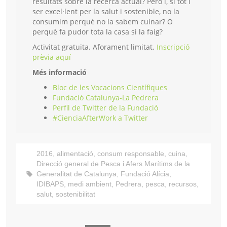
resultats sobre la recerca actual? Però i, si tot i
ser excel·lent per la salut i sostenible, no la
consumim perquè no la sabem cuinar? O
perquè fa pudor tota la casa si la faig?
Activitat gratuïta. Aforament limitat.
Inscripció
prèvia aquí
Més informació
Bloc de les Vocacions Científiques
Fundació Catalunya-La Pedrera
Perfil de Twitter de la Fundació
#CienciaAfterWork a Twitter
2016
,
alimentació
,
consum responsable
,
cuina
,
Direcció general de Pesca i Afers Marítims de la
Generalitat de Catalunya
,
Fundació Alícia
,
IDIBAPS
,
medi ambient
,
Pedrera
,
pesca
,
recursos
,
salut
,
sostenibilitat