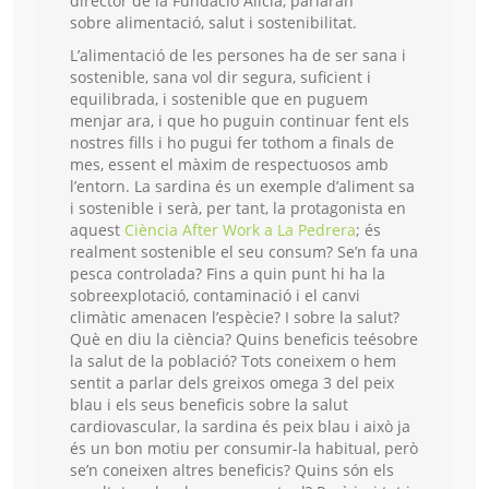
director de la Fundació Alícia, parlaran
sobre alimentació, salut i sostenibilitat.
L’alimentació de les persones ha de ser sana i
sostenible, sana vol dir segura, suficient i
equilibrada, i sostenible que en puguem
menjar ara, i que ho puguin continuar fent els
nostres fills i ho pugui fer tothom a finals de
mes, essent el màxim de respectuosos amb
l’entorn. La sardina és un exemple d’aliment sa
i sostenible i serà, per tant, la protagonista en
aquest
Ciència After Work a La Pedrera
; és
realment sostenible el seu consum? Se’n fa una
pesca controlada? Fins a quin punt hi ha la
sobreexplotació, contaminació i el canvi
climàtic amenacen l’espècie? I sobre la salut?
Què en diu la ciència? Quins beneficis teésobre
la salut de la població? Tots coneixem o hem
sentit a parlar dels greixos omega 3 del peix
blau i els seus beneficis sobre la salut
cardiovascular, la sardina és peix blau i això ja
és un bon motiu per consumir-la habitual, però
se’n coneixen altres beneficis? Quins són els