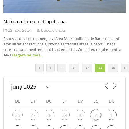
Natura a l’àrea metropolitana
22 nov. 2014
Buscaciència
Els dissabtes i els diumenges, l’Àrea Metropolitana de Barcelona junt
amb altres entitats locals, promou activitats als seus parcs urbans
sobre natura, medi ambient i sostenibilitat. Consulteu regularment la
seva
Llegeix-ne més…
<
1
…
31
32
33
34
>
DL
DT
DC
DJ
DV
DS
DG
26
27
28
29
30
31
1