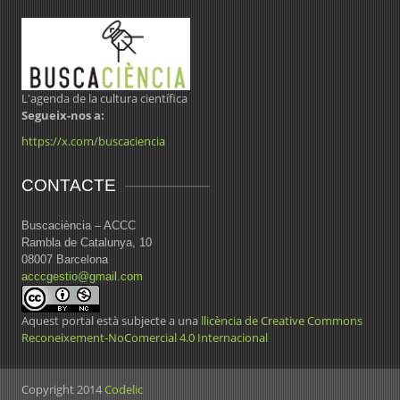
L'agenda de la cultura científica
Segueix-nos a:
https://x.com/buscaciencia
CONTACTE
Buscaciència – ACCC
Rambla de Catalunya, 10
08007 Barcelona
acccgestio@gmail.com
Aquest portal està subjecte a una
llicència de Creative Commons
Reconeixement-NoComercial 4.0 Internacional
Copyright 2014
Codelic