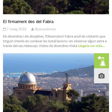
El firmament des del Fabra
7 maig 2016
Buscaciència
Els divendres i els dissabtes, l’Observatori Fabra acull els visitants que
tinguin interès en conèixer les instal·lacions i en observar algun astre a
través del seu telescopi. Visites de divendres Visita
Llegeix-ne més…