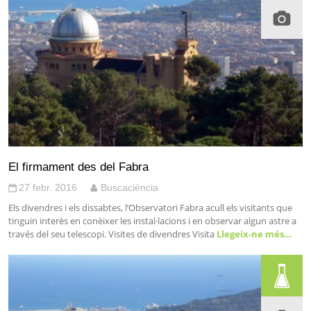
El firmament des del Fabra
27 febr. 2016
Buscaciència
Els divendres i els dissabtes, l’Observatori Fabra acull els visitants que
tinguin interès en conèixer les instal·lacions i en observar algun astre a
través del seu telescopi. Visites de divendres Visita
Llegeix-ne més…