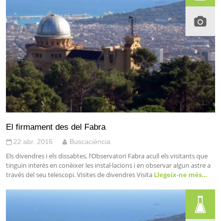
El firmament des del Fabra
22 abr. 2016
Buscaciència
Els divendres i els dissabtes, l’Observatori Fabra acull els visitants que
tinguin interès en conèixer les instal·lacions i en observar algun astre a
través del seu telescopi. Visites de divendres Visita
Llegeix-ne més…