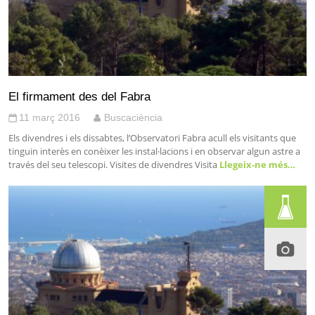
El firmament des del Fabra
11 març 2016
Buscaciència
Els divendres i els dissabtes, l’Observatori Fabra acull els visitants que
tinguin interès en conèixer les instal·lacions i en observar algun astre a
través del seu telescopi. Visites de divendres Visita
Llegeix-ne més…