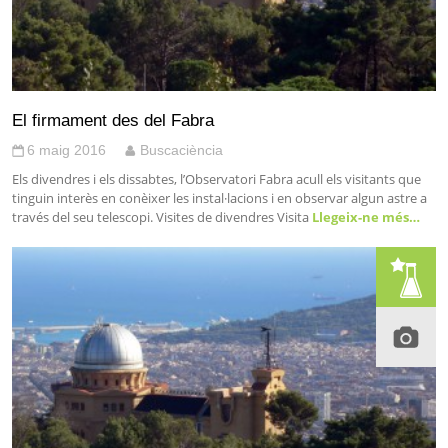
El firmament des del Fabra
6 maig 2016
Buscaciència
Els divendres i els dissabtes, l’Observatori Fabra acull els visitants que
tinguin interès en conèixer les instal·lacions i en observar algun astre a
través del seu telescopi. Visites de divendres Visita
Llegeix-ne més…