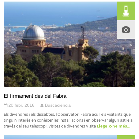
El firmament des del Fabra
20 febr. 2016
Buscaciència
Els divendres i els dissabtes, l’Observatori Fabra acull els visitants que
tinguin interès en conèixer les instal·lacions i en observar algun astre a
través del seu telescopi. Visites de divendres Visita
Llegeix-ne més…