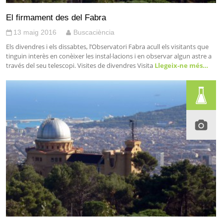
El firmament des del Fabra
13 maig 2016
Buscaciència
Els divendres i els dissabtes, l’Observatori Fabra acull els visitants que
tinguin interès en conèixer les instal·lacions i en observar algun astre a
través del seu telescopi. Visites de divendres Visita
Llegeix-ne més…