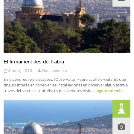
El firmament des del Fabra
4 març 2016
Buscaciència
Els divendres i els dissabtes, l’Observatori Fabra acull els visitants que
tinguin interès en conèixer les instal·lacions i en observar algun astre a
través del seu telescopi. Visites de divendres Visita
Llegeix-ne més…