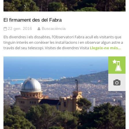
El firmament des del Fabra
22 gen. 2016
Buscaciència
Els divendres i els dissabtes, l’Observatori Fabra acull els visitants que
tinguin interès en conèixer les instal·lacions i en observar algun astre a
través del seu telescopi. Visites de divendres Visita
Llegeix-ne més…