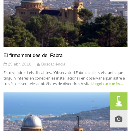
El firmament des del Fabra
29 abr. 2016
Buscaciència
Els divendres i els dissabtes, l’Observatori Fabra acull els visitants que
tinguin interès en conèixer les instal·lacions i en observar algun astre a
través del seu telescopi. Visites de divendres Visita
Llegeix-ne més…