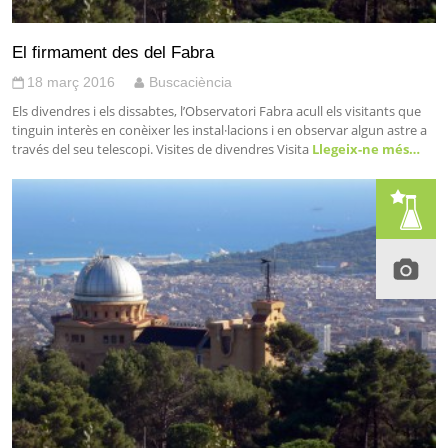
El firmament des del Fabra
18 març 2016
Buscaciència
Els divendres i els dissabtes, l’Observatori Fabra acull els visitants que
tinguin interès en conèixer les instal·lacions i en observar algun astre a
través del seu telescopi. Visites de divendres Visita
Llegeix-ne més…