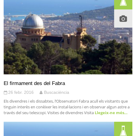
El firmament des del Fabra
26 febr. 2016
Buscaciència
Els divendres i els dissabtes, l’Observatori Fabra acull els visitants que
tinguin interès en conèixer les instal·lacions i en observar algun astre a
través del seu telescopi. Visites de divendres Visita
Llegeix-ne més…