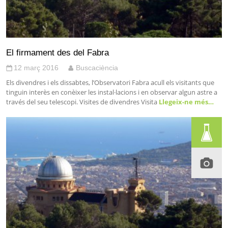
El firmament des del Fabra
12 març 2016
Buscaciència
Els divendres i els dissabtes, l’Observatori Fabra acull els visitants que
tinguin interès en conèixer les instal·lacions i en observar algun astre a
través del seu telescopi. Visites de divendres Visita
Llegeix-ne més…