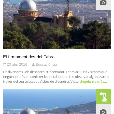
El firmament des del Fabra
23 abr. 2016
Buscaciència
Els divendres i els dissabtes, l’Observatori Fabra acull els visitants que
tinguin interès en conèixer les instal·lacions i en observar algun astre a
través del seu telescopi. Visites de divendres Visita
Llegeix-ne més…