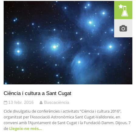
Ciència i cultura a Sant Cugat
13 febr. 2016
Buscaciència
Cicle divulgatiu de conferències i activitats “Ciència i cultura 2016”,
organitzat per l’Associació Astronòmica Sant Cugat-Valldoreix, en
conveni amb l’Ajuntament de Sant Cugat i la Fundació Damm. Dijous, 7
de
Llegeix-ne més…