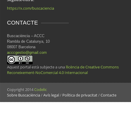
https://x.com/buscaciencia
CONTACTE
Buscaciència – ACCC
Rambla de Catalunya, 10
08007 Barcelona
acccgestio@gmail.com
Aquest portal està subjecte a una
llicència de Creative Commons
Reconeixement-NoComercial 4.0 Internacional
Copyright 2014
Codelic
Sobre Buscaciència
/
Avís legal
/
Política de privacitat
/
Contacte