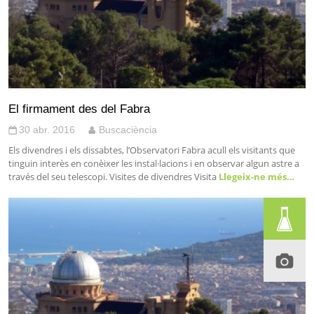
El firmament des del Fabra
30 abr. 2016
Buscaciència
Els divendres i els dissabtes, l’Observatori Fabra acull els visitants que
tinguin interès en conèixer les instal·lacions i en observar algun astre a
través del seu telescopi. Visites de divendres Visita
Llegeix-ne més…