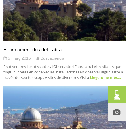
El firmament des del Fabra
5 març 2016
Buscaciència
Els divendres i els dissabtes, l’Observatori Fabra acull els visitants que
tinguin interès en conèixer les instal·lacions i en observar algun astre a
través del seu telescopi. Visites de divendres Visita
Llegeix-ne més…