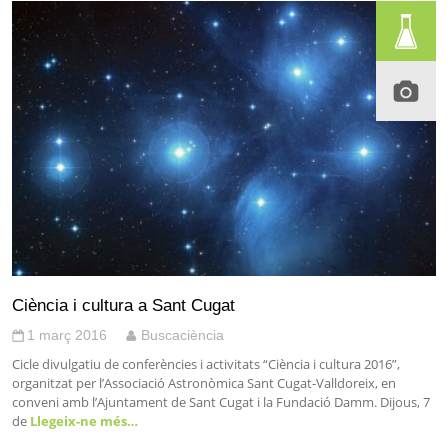
Ciència i cultura a Sant Cugat
1 març 2016
Buscaciència
Cicle divulgatiu de conferències i activitats “Ciència i cultura 2016”,
organitzat per l’Associació Astronòmica Sant Cugat-Valldoreix, en
conveni amb l’Ajuntament de Sant Cugat i la Fundació Damm. Dijous, 7
de
Llegeix-ne més…