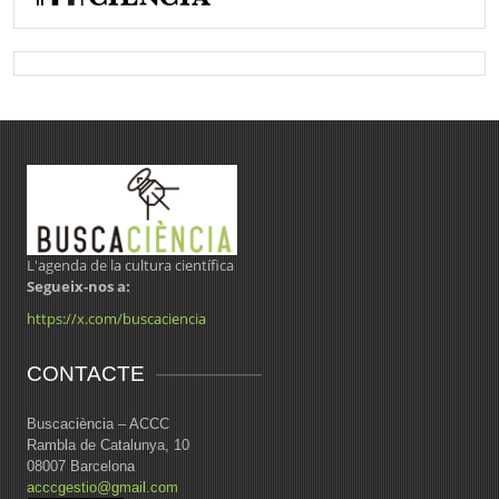
L'agenda de la cultura científica
Segueix-nos a:
https://x.com/buscaciencia
CONTACTE
Buscaciència – ACCC
Rambla de Catalunya, 10
08007 Barcelona
acccgestio@gmail.com