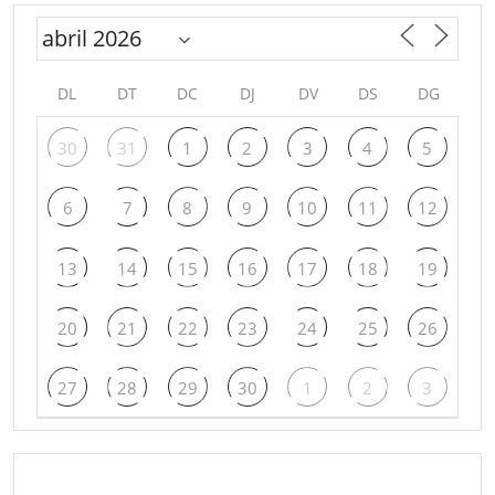
DL
DT
DC
DJ
DV
DS
DG
30
31
1
2
3
4
5
6
7
8
9
10
11
12
13
14
15
16
17
18
19
20
21
22
23
24
25
26
27
28
29
30
1
2
3