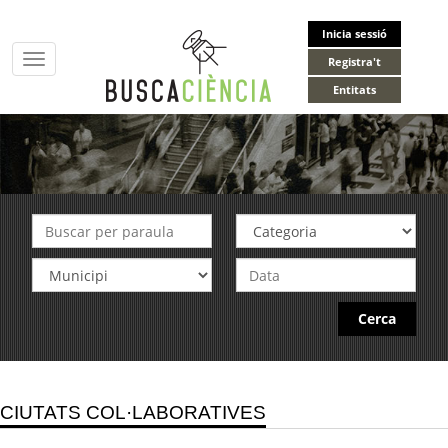
Inicia sessió
Toggle
Registra't
navigation
Entitats
Cerca
CIUTATS COL·LABORATIVES