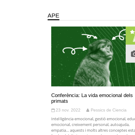
APE
Conferència: La vida emocional dels
primats
23 nov. 2022
Pessics de Ciencia
Intel·ligència emocional, gestió emocional, edu
emocional, creixement personal, autoajuda,
empatia… aquests i molts altres conceptes est