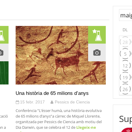
DL
28
5
12
19
26
Una història de 65 milions d’anys
15 febr. 2017
Pessics de Ciencia
Conferència “L’ésser humà, una història evolutiva
Sup
cació
de 65 milions d’anys”a càrrec de Miquel Llorente,
organitzada per Pessics de Ciencia amb motiu del
an a
Dia Darwin, que se celebra el 12 de
Llegeix-ne