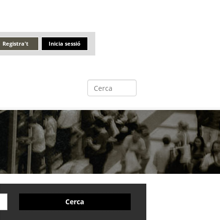
Registra't
Inicia sessió
Cerca