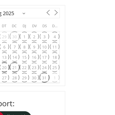
DT
DC
DJ
DV
DS
DG
29
30
1
2
3
4
6
7
8
9
10
11
13
14
15
16
17
18
20
21
22
23
24
25
27
28
29
30
31
1
ort: