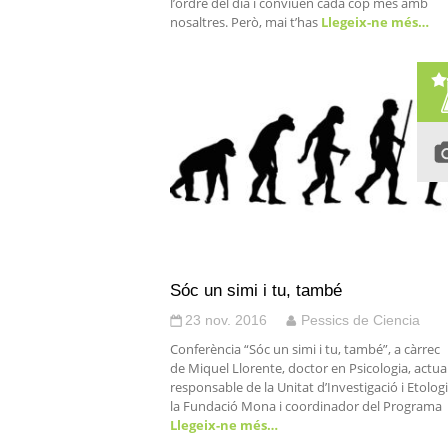
l’ordre del dia i conviuen cada cop més amb
nosaltres. Però, mai t’has
Llegeix-ne més…
Sóc un simi i tu, també
23 nov. 2016
Pessics de Ciencia
Conferència “Sóc un simi i tu, també”, a càrrec
de Miquel Llorente, doctor en Psicologia, actua
responsable de la Unitat d’Investigació i Etolog
la Fundació Mona i coordinador del Programa
Llegeix-ne més…