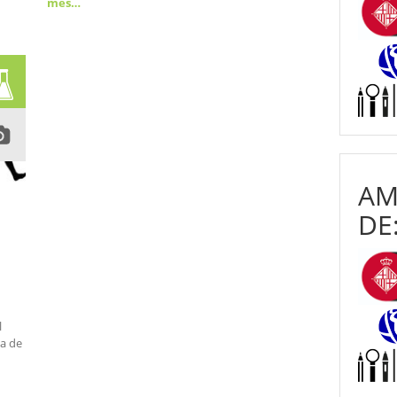
més…
AM
DE
l
ia de