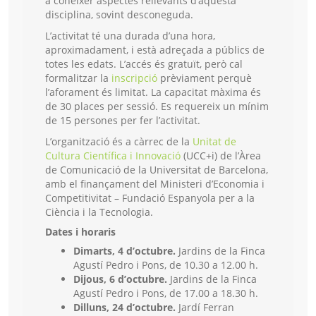
a conèixer aspectes rellevants d’aquesta
disciplina, sovint desconeguda.
L’activitat té una durada d’una hora,
aproximadament, i està adreçada a públics de
totes les edats. L’accés és gratuït, però cal
formalitzar la
inscripció
prèviament perquè
l’aforament és limitat. La capacitat màxima és
de 30 places per sessió. Es requereix un mínim
de 15 persones per fer l’activitat.
L’organització és a càrrec de la
Unitat de
Cultura Científica i Innovació
(UCC+i) de l’Àrea
de Comunicació de la Universitat de Barcelona,
amb el finançament del Ministeri d’Economia i
Competitivitat – Fundació Espanyola per a la
Ciència i la Tecnologia.
Dates i horaris
Dimarts, 4 d’octubre.
Jardins de la Finca
Agustí Pedro i Pons, de 10.30 a 12.00 h.
Dijous, 6 d’octubre.
Jardins de la Finca
Agustí Pedro i Pons, de 17.00 a 18.30 h.
Dilluns, 24 d’octubre.
Jardí Ferran