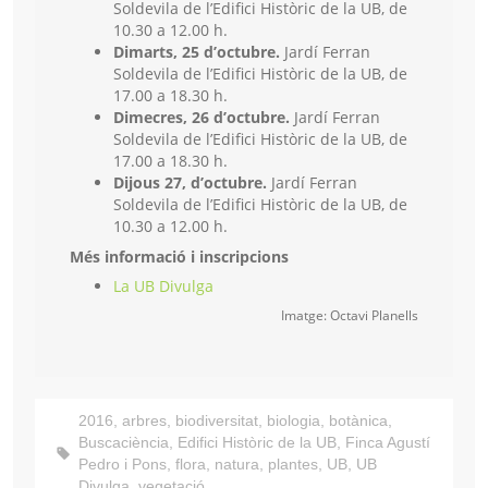
Soldevila de l’Edifici Històric de la UB, de
10.30 a 12.00 h.
Dimarts, 25 d’octubre.
Jardí Ferran
Soldevila de l’Edifici Històric de la UB, de
17.00 a 18.30 h.
Dimecres, 26 d’octubre.
Jardí Ferran
Soldevila de l’Edifici Històric de la UB, de
17.00 a 18.30 h.
Dijous 27, d’octubre.
Jardí Ferran
Soldevila de l’Edifici Històric de la UB, de
10.30 a 12.00 h.
Més informació i inscripcions
La UB Divulga
Imatge: Octavi Planells
2016
,
arbres
,
biodiversitat
,
biologia
,
botànica
,
Buscaciència
,
Edifici Històric de la UB
,
Finca Agustí
Pedro i Pons
,
flora
,
natura
,
plantes
,
UB
,
UB
Divulga
,
vegetació