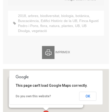
2018
,
arbres
,
biodiversitat
,
biologia
,
botànica
,
Buscaciència
,
Edifici Històric de la UB
,
Finca Agustí
Pedro i Pons
,
flora
,
natura
,
plantes
,
UB
,
UB
Divulga
,
vegetació
IMPRIMEIX
This page can't load Google Maps correctly.
Jardí Ferran Soldevila (Edifici Històric de la
Universitat de Barcelona)
OK
Do you own this website?
Gran Via de les Corts Catalanes 585
Barcelona