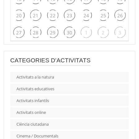
20
21
22
23
24
25
26
27
28
29
30
1
2
3
CATEGORIES D'ACTIVITATS
Activitats a la natura
Activitats educatives
Activitats infantils
Activitats online
Ciència ciutadana
Cinema / Documentals