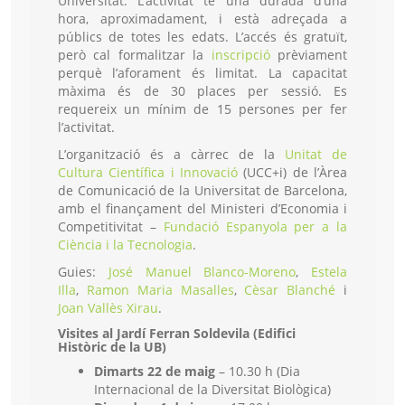
Universitat. L’activitat té una durada d’una
hora, aproximadament, i està adreçada a
públics de totes les edats. L’accés és gratuït,
però cal formalitzar la
inscripció
prèviament
perquè l’aforament és limitat. La capacitat
màxima és de 30 places per sessió. Es
requereix un mínim de 15 persones per fer
l’activitat.
L’organització és a càrrec de la
Unitat de
Cultura Científica i Innovació
(UCC+i) de l’Àrea
de Comunicació de la Universitat de Barcelona,
amb el finançament del Ministeri d’Economia i
Competitivitat –
Fundació Espanyola per a la
Ciència i la Tecnologia
.
Guies:
José Manuel Blanco-Moreno
,
Estela
Illa
,
Ramon Maria Masalles
,
Cèsar Blanché
i
Joan Vallès Xirau
.
Visites al Jardí Ferran Soldevila (Edifici
Històric de la UB)
Dimarts 22 de maig
– 10.30 h (Dia
Internacional de la Diversitat Biològica)