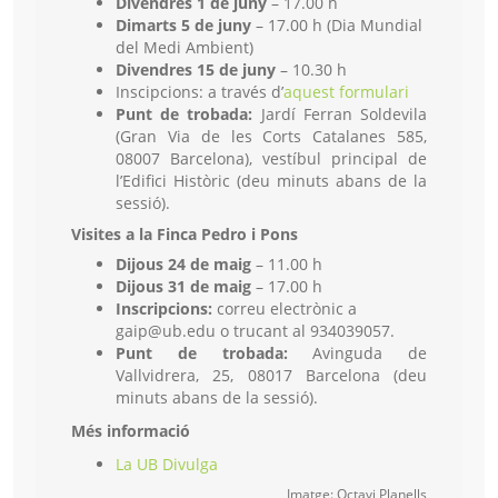
Divendres 1 de juny
– 17.00 h
Dimarts 5 de juny
– 17.00 h (Dia Mundial
del Medi Ambient)
Divendres 15 de juny
– 10.30 h
Inscipcions: a través d’
aquest formulari
Punt de trobada:
Jardí Ferran Soldevila
(Gran Via de les Corts Catalanes 585,
08007 Barcelona), vestíbul principal de
l’Edifici Històric (deu minuts abans de la
sessió).
Visites a la Finca Pedro i Pons
Dijous 24 de maig
– 11.00 h
Dijous 31 de maig
– 17.00 h
Inscripcions:
correu electrònic a
gaip@ub.edu o trucant al 934039057.
Punt de trobada:
Avinguda de
Vallvidrera, 25, 08017 Barcelona (deu
minuts abans de la sessió).
Més informació
La UB Divulga
Imatge: Octavi Planells