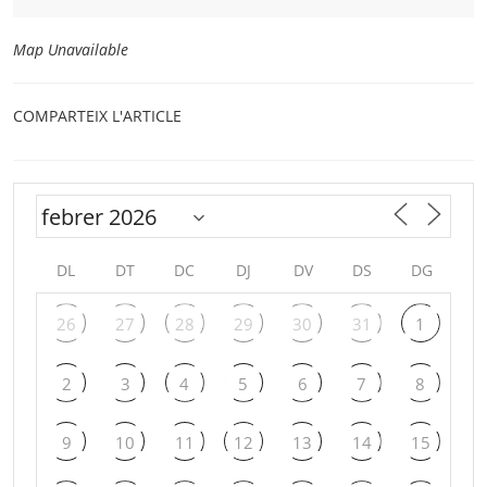
Map Unavailable
COMPARTEIX L'ARTICLE
DL
DT
DC
DJ
DV
DS
DG
26
27
28
29
30
31
1
2
3
4
5
6
7
8
9
10
11
12
13
14
15