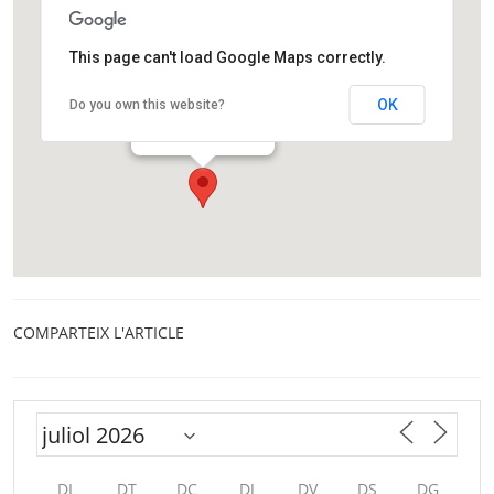
This page can't load Google Maps correctly.
Fundació CRAM
OK
Do you own this website?
Passeig de la platja 30
El Prat de Llobregat
COMPARTEIX L'ARTICLE
DL
DT
DC
DJ
DV
DS
DG