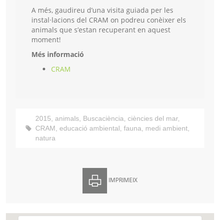
A més, gaudireu d’una visita guiada per les
instal·lacions del CRAM on podreu conèixer els
animals que s’estan recuperant en aquest
moment!
Més informació
CRAM
2015
,
animals
,
Buscaciència
,
ciències del mar
,
CRAM
,
educació ambiental
,
fauna
,
medi ambient
,
natura
IMPRIMEIX