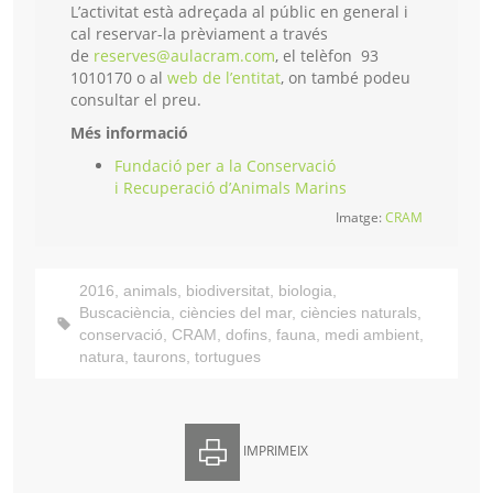
L’activitat està adreçada al públic en general i
cal reservar-la prèviament a través
de
reserves@aulacram.com
, el telèfon 93
1010170 o al
web de l’entitat
, on també podeu
consultar el preu.
Més informació
Fundació per a la Conservació
i Recuperació d’Animals Marins
Imatge:
CRAM
2016
,
animals
,
biodiversitat
,
biologia
,
Buscaciència
,
ciències del mar
,
ciències naturals
,
conservació
,
CRAM
,
dofins
,
fauna
,
medi ambient
,
natura
,
taurons
,
tortugues
IMPRIMEIX