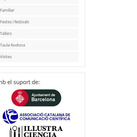
Familiar
Festes i festivals
Tallers
Taula Rodona
Visites
b el suport de: