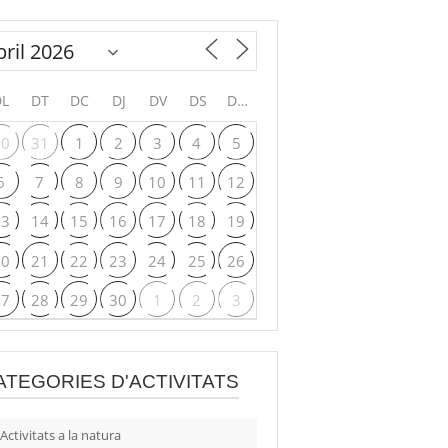
DL
DT
DC
DJ
DV
DS
DG
30
31
1
2
3
4
5
6
7
8
9
10
11
12
13
14
15
16
17
18
19
20
21
22
23
24
25
26
27
28
29
30
1
2
3
ATEGORIES D'ACTIVITATS
Activitats a la natura