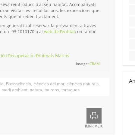
la seva reintroducció al seu hàbitat. Acompanyats
ran visitar les instal·lacions, les exposicions que
ients que hi reben tractament.
c en general i cal reservar-la prèviament a través
elèfon 93 1010170 o al
web de l’entitat
, on també
ció i Recuperació d’Animals Marins
Imatge:
CRAM
Am
ia
,
Buscaciència
,
ciències del mar
,
ciències naturals
,
,
medi ambient
,
natura
,
taurons
,
tortugues
IMPRIMEIX