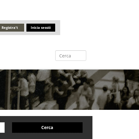
Registra't
Inicia sessió
Cerca