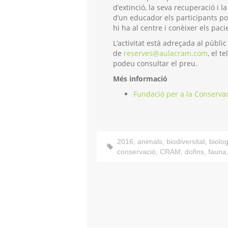
d’extinció, la seva recuperació i 
d’un educador els participants pod
hi ha al centre i conèixer els pac
L’activitat està adreçada al públi
de
reserves@aulacram.com
, el t
podeu consultar el preu.
Més informació
Fundació per a la Conserva
2016
,
animals
,
biodiversitat
,
biolog
conservació
,
CRAM
,
dofins
,
fauna