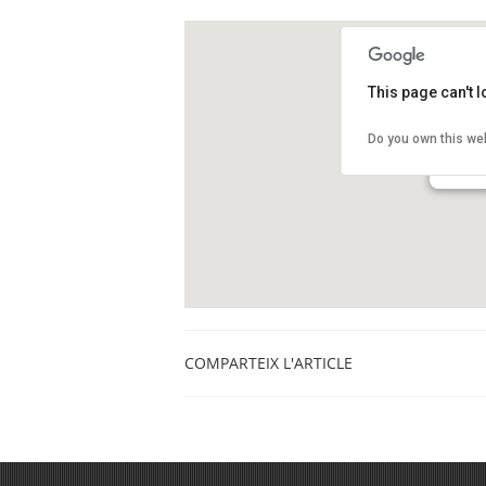
This page can't 
Funda
Do you own this we
Passeig
El Prat 
COMPARTEIX L'ARTICLE