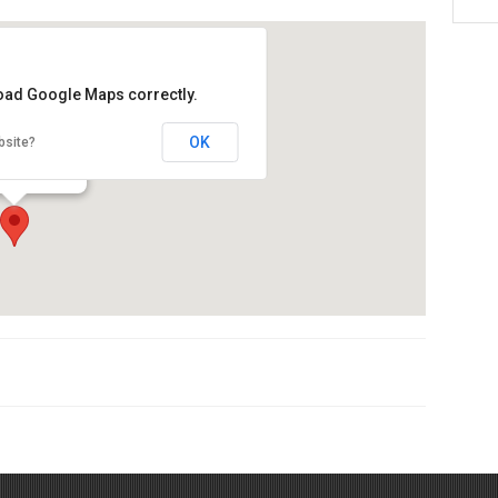
load Google Maps correctly.
ció CRAM
OK
bsite?
 de la platja 30
de Llobregat