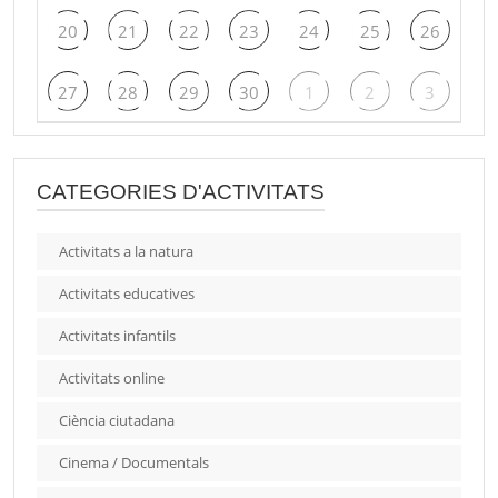
20
21
22
23
24
25
26
27
28
29
30
1
2
3
CATEGORIES D'ACTIVITATS
Activitats a la natura
Activitats educatives
Activitats infantils
Activitats online
Ciència ciutadana
Cinema / Documentals