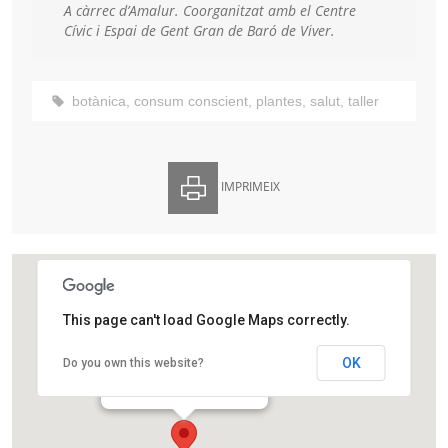
A càrrec d’Amalur.
Coorganitzat amb el Centre
Cívic i Espai de Gent Gran de Baró de Viver.
botànica
,
consum conscient
,
plantes
,
salut
,
taller
IMPRIMEIX
This page can't load Google Maps correctly.
Centre Cívic Baró de Viver
OK
Do you own this website?
C. de Quito, 8-10
Barcelona