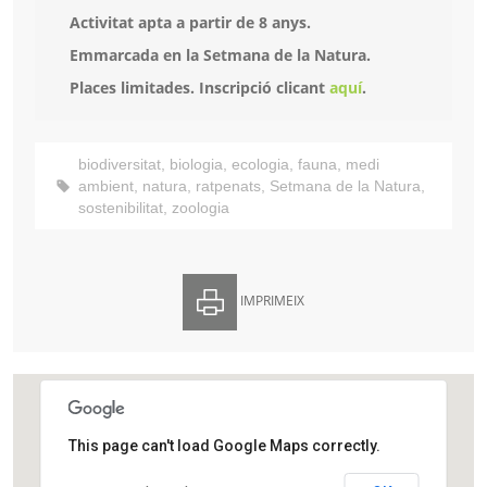
Activitat apta a partir de 8 anys.
Emmarcada en la Setmana de la Natura.
Places limitades. Inscripció clicant
aquí
.
biodiversitat
,
biologia
,
ecologia
,
fauna
,
medi
ambient
,
natura
,
ratpenats
,
Setmana de la Natura
,
sostenibilitat
,
zoologia
IMPRIMEIX
This page can't load Google Maps correctly.
Aula Ambiental Bosc Turull