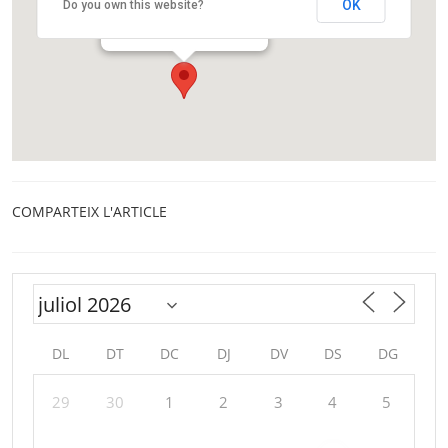
OK
Do you own this website?
Passeig Turull, 2
Barcelona
COMPARTEIX L'ARTICLE
DL
DT
DC
DJ
DV
DS
DG
29
30
1
2
3
4
5