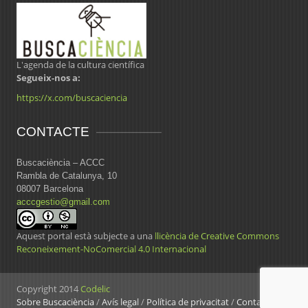
L'agenda de la cultura científica
Segueix-nos a:
https://x.com/buscaciencia
CONTACTE
Buscaciència – ACCC
Rambla de Catalunya, 10
08007 Barcelona
acccgestio@gmail.com
Aquest portal està subjecte a una
llicència de Creative Commons
Reconeixement-NoComercial 4.0 Internacional
Copyright 2014
Codelic
Sobre Buscaciència
/
Avís legal
/
Política de privacitat
/
Contacte