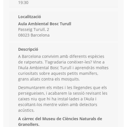
19:30
Localització
Aula Ambiental Bosc Turull
Passeig Turull, 2
08023 Barcelona
Descripció
A Barcelona convivim amb diferents espècies
de ratpenats. T’agradaria conèixer-les? Vine a
l’Aula Ambiental Bosc Turull i aprendràs moltes
curiositats sobre aquests petits mamífers,
grans aliats contra els mosquits.
Desmuntarem els mites i les llegendes que els
persegueixen, i acabarem la sessió revisant les
caixes niu que hi ha instal·lades a l’Aula i
escoltant-los mentre volen amb detectors
acústics.
A càrrec del Museu de Ciències Naturals de
Granollers.