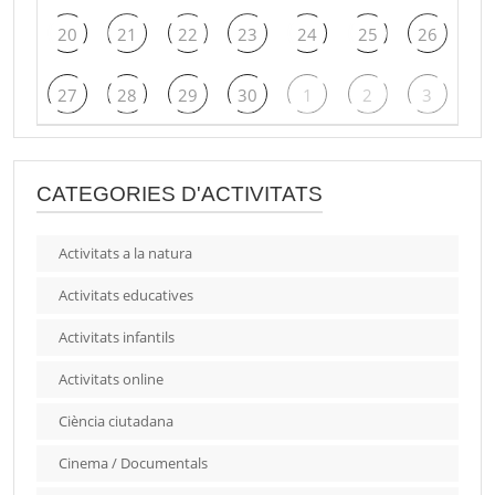
20
21
22
23
24
25
26
27
28
29
30
1
2
3
CATEGORIES D'ACTIVITATS
Activitats a la natura
Activitats educatives
Activitats infantils
Activitats online
Ciència ciutadana
Cinema / Documentals