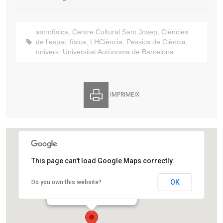
astrofísica
,
Centre Cultural Sant Josep
,
Ciències
de l'espai
,
física
,
LHCiència
,
Pessics de Ciència
,
univers
,
Universitat Autònoma de Barcelona
IMPRIMEIX
This page can't load Google Maps correctly.
Centre Cultural Sant Josep
OK
Do you own this website?
Avinguda d'Isabel la Catòlica,32
L'Hospitalet