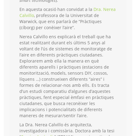
smart technologies
).
En aquesta ocasió han convidat a la
Dra. Nerea
Calvillo
, professora de la Universitat de
Warwick, que ens parlarà de “Pràctiques
(cíborg) per conèixer l’aire”.
Nerea Calvillo ens explicarà el treball que ha
estat realitzant durant els últims 5 anys al
voltant de l’ús de sistemes de monitoratge de
l’aire en diferents pràctiques ciutadanes.
Explorarem amb ella la manera en què
diferents aparells i pràctiques (estacions de
monitorització, models, sensors DIY, cossos,
líquens …) construeixen diferents “aires” i
formes de relacionar-nos amb ells. Es tracta
d’un estudi comparatiu d’algunes d’aquestes
pràctiques, fent especial èmfasi en pràctiques
ciutadanes, que busca reconèixer les
implicacions i potencialitats de diferents
maneres de mesurar/sentir l’aire.
La Dra. Nerea Calvillo és arquitecta,
investigadora i comissària. Doctora amb la tesi