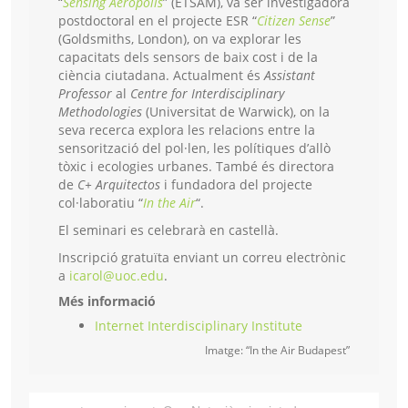
“
Sensing Aerópolis
” (ETSAM), va ser investigadora
postdoctoral en el projecte ESR “
Citizen Sense
”
(Goldsmiths, London), on va explorar les
capacitats dels sensors de baix cost i de la
ciència ciutadana. Actualment és
Assistant
Professor
al
Centre for Interdisciplinary
Methodologies
(Universitat de Warwick), on la
seva recerca explora les relacions entre la
sensorització del pol·len, les polítiques d’allò
tòxic i ecologies urbanes. També és directora
de
C+ Arquitectos
i fundadora del projecte
col·laboratiu “
In the Air
“.
El seminari es celebrarà en castellà.
Inscripció gratuïta enviant un correu electrònic
a
icarol@uoc.edu
.
Més informació
Internet Interdisciplinary Institute
Imatge: “In the Air Budapest”