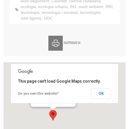
auto-seguiment
,
CareNet
,
ciència ciutadana
,
ecologia
,
ecologia urbana
,
IN3
,
medi ambient
,
RRI
,
tecnologia
,
tecnologia i societat
,
tecnologies
intel·ligents
,
UOC
IMPRIMEIX
This page can't load Google Maps correctly.
Edifici UOC – Seu Central
OK
Do you own this website?
Av. Tibidabo, 39-43
Barcelona