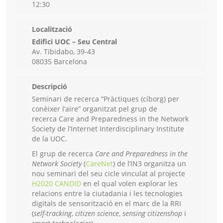
12:30
Localització
Edifici UOC – Seu Central
Av. Tibidabo, 39-43
08035 Barcelona
Descripció
Seminari de recerca “Pràctiques (cíborg) per
conèixer l’aire” organitzat pel grup de
recerca Care and Preparedness in the Network
Society de l’Internet Interdisciplinary Institute
de la UOC.
El grup de recerca
Care and Preparedness in the
Network Society
(
CareNet
) de l’IN3 organitza un
nou seminari del seu cicle vinculat al projecte
H2020 CANDID
en el qual volen explorar les
relacions entre la ciutadania i les tecnologies
digitals de sensorització en el marc de la RRI
(
self-tracking
,
citizen science
,
sensing citizenshop
i