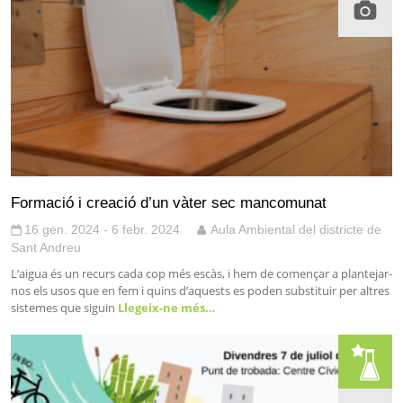
Formació i creació d’un vàter sec mancomunat
16 gen. 2024 - 6 febr. 2024
Aula Ambiental del districte de
Sant Andreu
L’aigua és un recurs cada cop més escàs, i hem de començar a plantejar-
nos els usos que en fem i quins d’aquests es poden substituir per altres
sistemes que siguin
Llegeix-ne més…