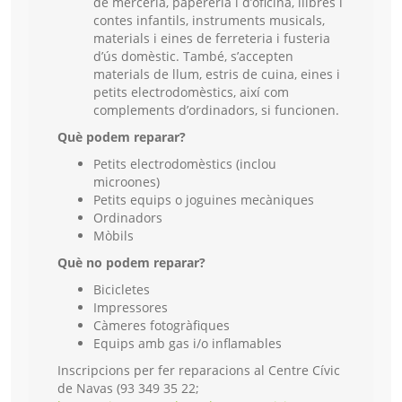
de merceria, papereria i d’oficina, llibres i
contes infantils, instruments musicals,
materials i eines de ferreteria i fusteria
d’ús domèstic. També, s’accepten
materials de llum, estris de cuina, eines i
petits electrodomèstics, així com
complements d’ordinadors, si funcionen.
Què podem reparar?
Petits electrodomèstics (inclou
microones)
Petits equips o joguines mecàniques
Ordinadors
Mòbils
Què no podem reparar?
Bicicletes
Impressores
Càmeres fotogràfiques
Equips amb gas i/o inflamables
Inscripcions per fer reparacions al Centre Cívic
de Navas (93 349 35 22;