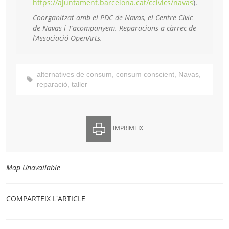
https://ajuntament.barcelona.cat/ccivics/navas
)
.
Coorganitzat amb el PDC de Navas, el Centre Cívic
de Navas i T’acompanyem. Reparacions a càrrec de
l’Associació OpenArts.
alternatives de consum
,
consum conscient
,
Navas
,
reparació
,
taller
IMPRIMEIX
Map Unavailable
COMPARTEIX L'ARTICLE