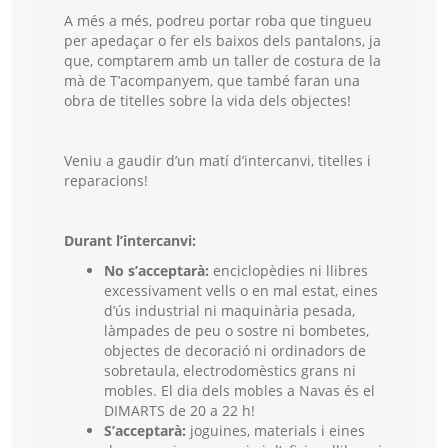
A més a més, podreu portar roba que tingueu
per apedaçar o fer els baixos dels pantalons, ja
que, comptarem amb un taller de costura de la
mà de T’acompanyem, que també faran una
obra de titelles sobre la vida dels objectes!
Veniu a gaudir d’un matí d’intercanvi, titelles i
reparacions!
Durant l’intercanvi:
No s’acceptarà:
enciclopèdies ni llibres
excessivament vells o en mal estat, eines
d’ús industrial ni maquinària pesada,
làmpades de peu o sostre ni bombetes,
objectes de decoració ni ordinadors de
sobretaula, electrodomèstics grans ni
mobles. El dia dels mobles a Navas és el
DIMARTS de 20 a 22 h!
S’acceptarà:
joguines, materials i eines