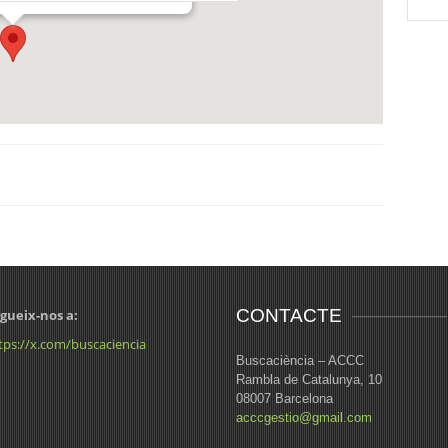
CONTACTE
gueix-nos a:
tps://x.com/buscaciencia
Buscaciència – ACCC
Rambla de Catalunya, 10
08007 Barcelona
acccgestio@gmail.com