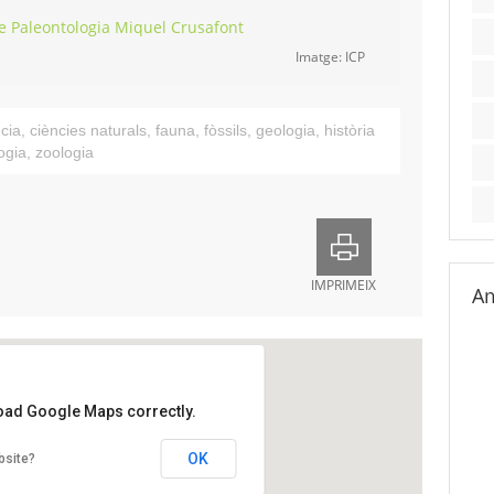
de Paleontologia Miquel Crusafont
Imatge: ICP
cia
,
ciències naturals
,
fauna
,
fòssils
,
geologia
,
història
ogia
,
zoologia
IMPRIMEIX
Am
load Google Maps correctly.
 de Paleontologia Miquel Crusafont
OK
bsite?
23