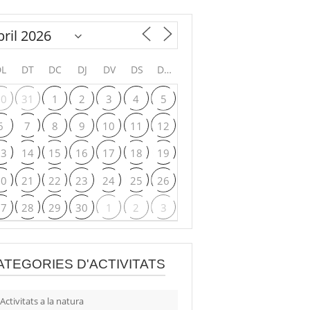
DL
DT
DC
DJ
DV
DS
DG
30
31
1
2
3
4
5
6
7
8
9
10
11
12
13
14
15
16
17
18
19
20
21
22
23
24
25
26
27
28
29
30
1
2
3
ATEGORIES D'ACTIVITATS
Activitats a la natura