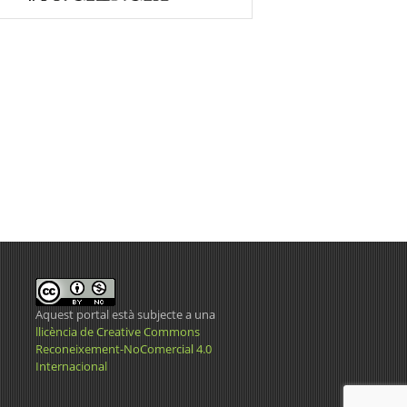
Aquest portal està subjecte a una
llicència de Creative Commons
Reconeixement-NoComercial 4.0
Internacional