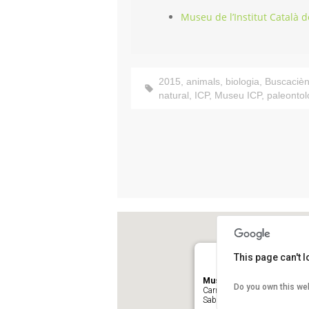
Museu de l’Institut Català 
2015
,
animals
,
biologia
,
Buscacièn
natural
,
ICP
,
Museu ICP
,
paleontol
This page can't 
Museu de l’Institut Català
Do you own this we
Carrer de l'Escola Industrial, 
Sabadell