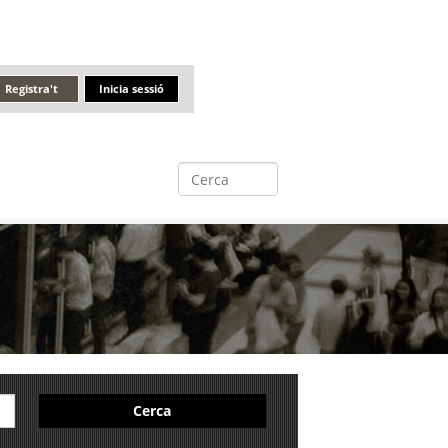
Registra't
Inicia sessió
Cerca