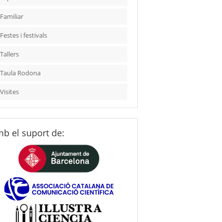
Familiar
Festes i festivals
Tallers
Taula Rodona
Visites
b el suport de: