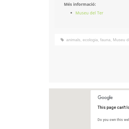
Més informació:
Museu del Ter
animals
,
ecologia
,
fauna
,
Museu de
This page can't 
Muse
Do you own this we
Passe
Manl