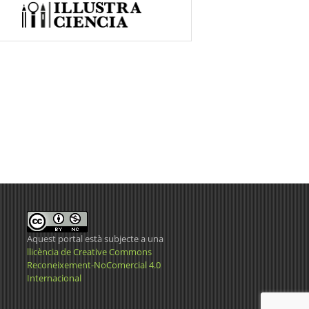
Aquest portal està subjecte a una
llicència de Creative Commons
Reconeixement-NoComercial 4.0
Internacional