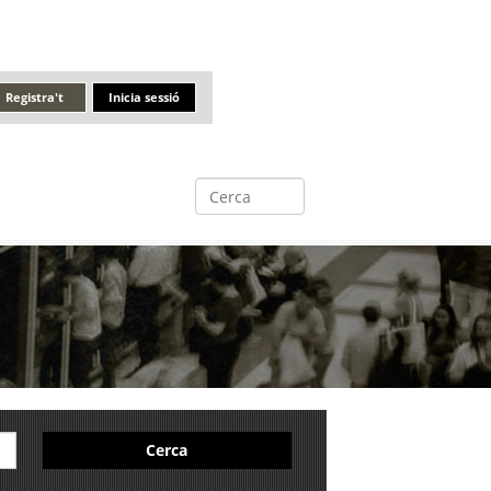
Registra't
Inicia sessió
Cerca