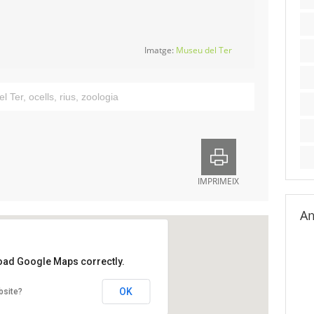
Imatge:
Museu del Ter
l Ter
,
ocells
,
rius
,
zoologia
IMPRIMEIX
Am
load Google Maps correctly.
u del Ter
OK
bsite?
ig del Ter, 2
leu