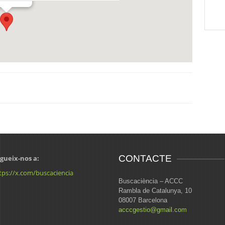
CONTACTE
gueix-nos a:
tps://x.com/buscaciencia
Buscaciència – ACCC
Rambla de Catalunya, 10
08007 Barcelona
acccgestio@gmail.com