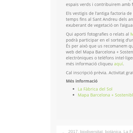
espais verds i contribuirem amb f
Els vestigis de l’antiga factoria 
temps fins al Sant Andreu dels an
exuberant de vegetació on l’aigua
Qui aporti fotografies o relats al
M
podrà participar en el sorteig d’u
És per això que us recomanem que 
web del Mapa Barcelona + Sostenib
electròniques o telèfons intel·lige
més informació cliqueu
aquí
.
Cal inscripció prèvia. Activitat gra
Més informació
La Fàbrica del Sol
Mapa Barcelona + Sostenib
2017
,
biodiversitat
,
botànica
,
La Fà