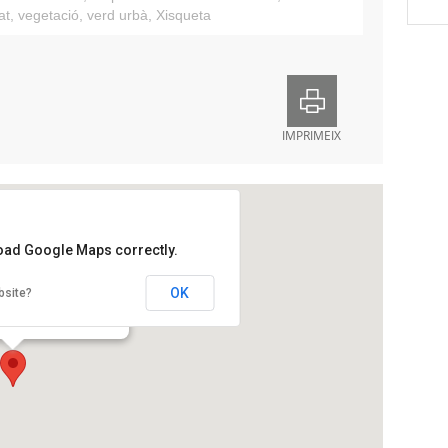
at
,
vegetació
,
verd urbà
,
Xisqueta
IMPRIMEIX
load Google Maps correctly.
l del Parc de la Pegaso
OK
bsite?
 Sagrera, 179-197