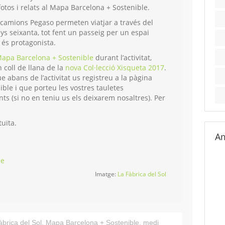
otos i relats al Mapa Barcelona + Sostenible.
de camions Pegaso permeten viatjar a través del
ys seixanta, tot fent un passeig per un espai
 és protagonista.
apa Barcelona + Sostenible
durant l’activitat,
n coll de llana de la
nova Col·lecció Xisqueta 2017
.
abans de l’activitat us registreu a la pàgina
le i que porteu les vostres tauletes
nts (si no en teniu us els deixarem nosaltres). Per
tuïta.
Am
le
Imatge:
La Fàbrica del Sol
brica del Sol
,
Mapa Barcelona + Sostenible
,
medi