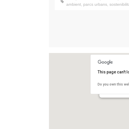
ambient
,
parcs urbans
,
sostenibilit
This page can't 
Entrada principa
Do you own this we
Carrer Gran de la
Barcelona