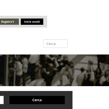
Registra't
Inicia sessió
Cerca