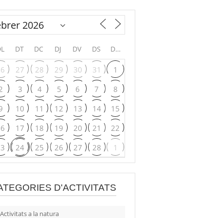
DL
DT
DC
DJ
DV
DS
DG
26
27
28
29
30
31
1
2
3
4
5
6
7
8
9
10
11
12
13
14
15
16
17
18
19
20
21
22
23
24
25
26
27
28
1
ATEGORIES D'ACTIVITATS
Activitats a la natura