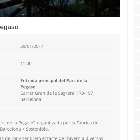
 Pegaso
28/01/2017
11:00
Entrada principal del Parc de la
Pegaso
Carrer Gran de la Sagrera, 179-197
Barcelona
 Parc de la Pegaso”, organitzada per la Fàbrica del
Barcelona + Sostenible.
s de l’any sentirem el tacte de l’hivern a diversos