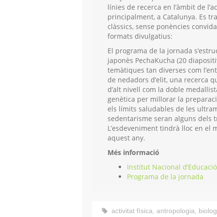
línies de recerca en l’àmbit de l’act
principalment, a Catalunya. Es tr
clàssics, sense ponències convida
formats divulgatius:
El programa de la jornada s’estru
japonès PechaKucha (20 diapositi
temàtiques tan diverses com l’en
de nedadors d’elit, una recerca q
d’alt nivell com la doble medallis
genètica per millorar la preparaci
els límits saludables de les ultra
sedentarisme seran alguns dels t
L’esdeveniment tindrà lloc en el 
aquest any.
Més informació
Institut Nacional d’Educaci
Programa de la jornada
activitat física
,
antropologia
,
biolog