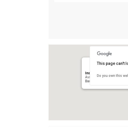
This page can't 
Institut Nacional d’Educac
Do you own this we
Avinguda de l'Estadi, 12-22
Barcelona