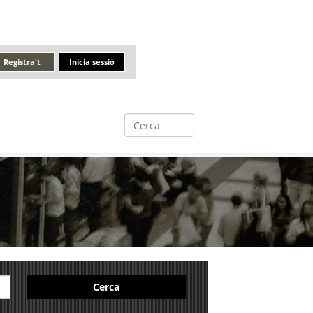
Registra't
Inicia sessió
Cerca