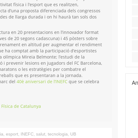
ivitat física i l’esport que es realitzen,
acta d’una proposta diferenciada dels congressos
des de llarga durada i on hi haurà tan sols dos
ctura en 20 presentacions en l’innovador format
ves de 20 segons cadascuna) i 45 pòsters sobre
trenament en altitud per augmentar el rendiment
ue ha comptat amb la participació d’esportistes
ta olímpica Mireia Belmonte; l’estudi de la
ó i prevenir lesions en jugadors del FC Barcelona,
maratons o les estratègies per combatre el
reballs que es presentaran a la jornada.
marc del
40è aniversari de l’INEFC
que se celebra
Am
ó Física de Catalunya
ia
,
esport
,
INEFC
,
salut
,
tecnologia
,
UB