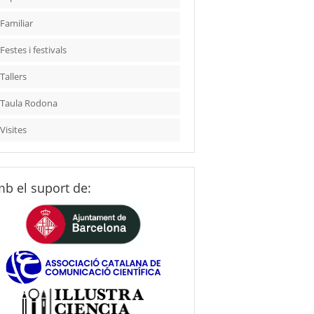
Familiar
Festes i festivals
Tallers
Taula Rodona
Visites
b el suport de: