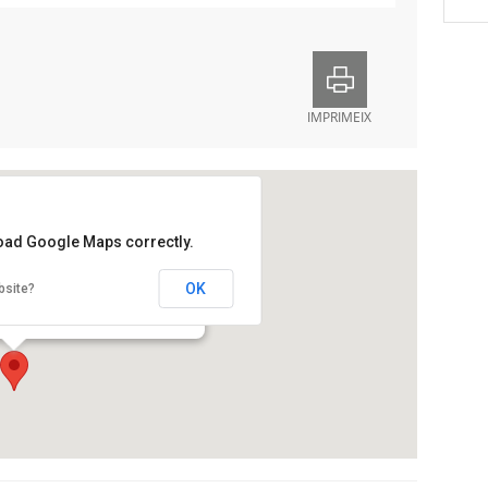
IMPRIMEIX
load Google Maps correctly.
ió Física de Catalunya a Barcelona
OK
bsite?