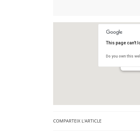
This page can't 
Observat
Do you own this we
Camí de l
Barcelon
COMPARTEIX L'ARTICLE