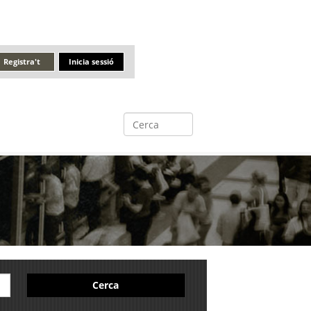
Registra't
Inicia sessió
Cerca