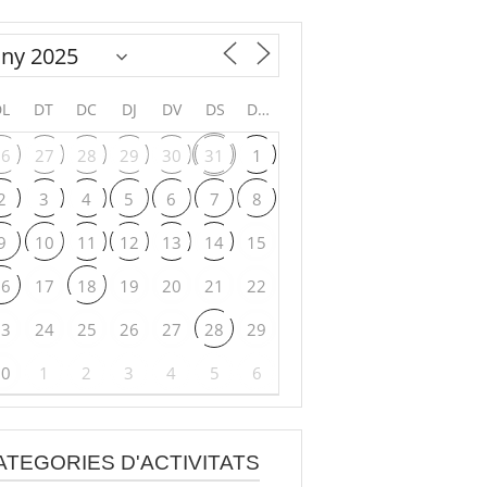
DL
DT
DC
DJ
DV
DS
DG
26
27
28
29
30
31
1
2
3
4
5
6
7
8
9
10
11
12
13
14
15
16
17
18
19
20
21
22
23
24
25
26
27
28
29
30
1
2
3
4
5
6
ATEGORIES D'ACTIVITATS