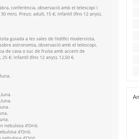
abra, conferència, observació amb el telescopi i
 30 min). Preus: adult, 15 €; infantil (fins 12 anys),
isita guiada a les sales de l’edifici modernista,
 sobre astronomia, observació amb el telescopi,
 copa de cava o suc de fruita amb accent de
 25 €; infantil (fins 12 anys), 12,50 €.
luna.
.
Lluna.
Am
Lluna.
luna.
una.
luna.
n nebulosa d’Orió.
ebulosa d’Orió.
 nebulosa d’Orió.