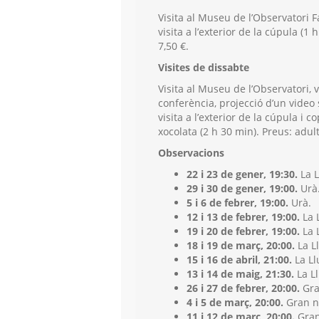
Visita al Museu de l’Observatori F
visita a l’exterior de la cúpula (1 h
7,50 €.
Visites de dissabte
Visita al Museu de l’Observatori, v
conferència, projecció d’un video
visita a l’exterior de la cúpula i
xocolata (2 h 30 min). Preus: adult,
Observacions
22 i 23 de gener, 19:30.
La L
29 i 30 de gener, 19:00.
Urà
5 i 6 de febrer, 19:00.
Urà.
12 i 13 de febrer, 19:00.
La 
19 i 20 de febrer, 19:00.
La 
18 i 19 de març, 20:00.
La L
15 i 16 de abril, 21:00.
La Ll
13 i 14 de maig, 21:30.
La L
26 i 27 de febrer, 20:00.
Gra
4 i 5 de març, 20:00.
Gran n
11 i 12 de març, 20:00.
Gran