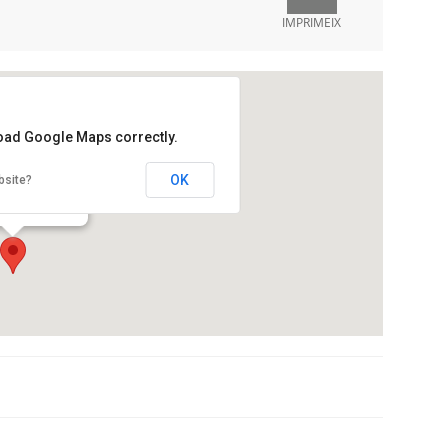
IMPRIMEIX
load Google Maps correctly.
ori Fabra
OK
bsite?
'Observatori, s/n
a