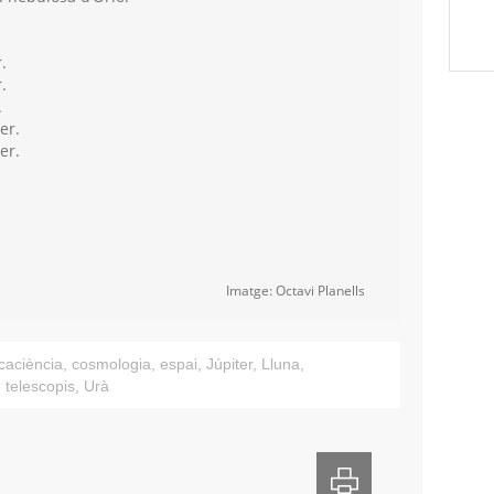
.
.
.
er.
er.
Imatge: Octavi Planells
caciència
,
cosmologia
,
espai
,
Júpiter
,
Lluna
,
,
telescopis
,
Urà