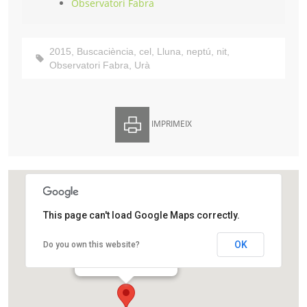
Observatori Fabra
2015
,
Buscaciència
,
cel
,
Lluna
,
neptú
,
nit
,
Observatori Fabra
,
Urà
IMPRIMEIX
This page can't load Google Maps correctly.
Observatori Fabra
OK
Do you own this website?
Camí de l'Observatori, s/n
Barcelona