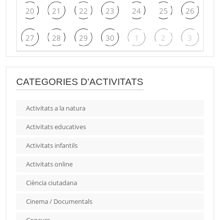
20
21
22
23
24
25
26
27
28
29
30
1
2
3
CATEGORIES D'ACTIVITATS
Activitats a la natura
Activitats educatives
Activitats infantils
Activitats online
Ciència ciutadana
Cinema / Documentals
Concurs