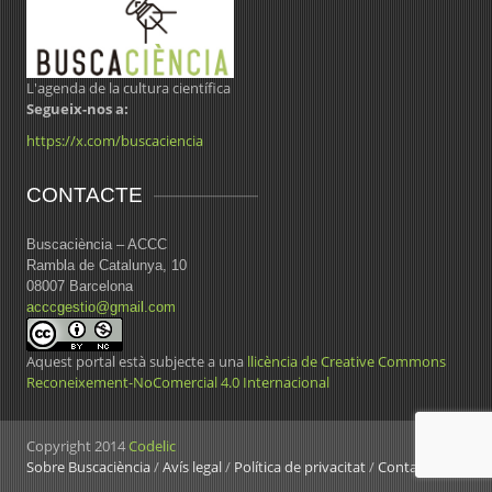
L'agenda de la cultura científica
Segueix-nos a:
https://x.com/buscaciencia
CONTACTE
Buscaciència – ACCC
Rambla de Catalunya, 10
08007 Barcelona
acccgestio@gmail.com
Aquest portal està subjecte a una
llicència de Creative Commons
Reconeixement-NoComercial 4.0 Internacional
Copyright 2014
Codelic
Sobre Buscaciència
/
Avís legal
/
Política de privacitat
/
Contacte