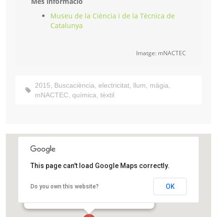
Més informació
Museu de la Ciència i de la Tècnica de
Catalunya
Imatge: mNACTEC
2015
,
Buscaciència
,
electricitat
,
llum
,
màgia
,
mNACTEC
,
química
,
tèxtil
This page can't load Google Maps correctly.
Museu de la Ciència i la Tècnica de Catalunya
OK
Do you own this website?
Rambla d'Ègara, 270
Terrassa