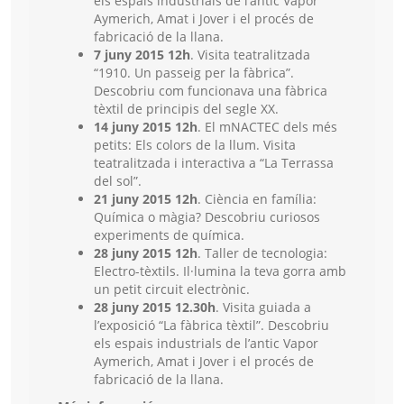
els espais industrials de l’antic Vapor
Aymerich, Amat i Jover i el procés de
fabricació de la llana.
7 juny 2015 12h
. Visita teatralitzada
“1910. Un passeig per la fàbrica”.
Descobriu com funcionava una fàbrica
tèxtil de principis del segle XX.
14 juny 2015 12h
. El mNACTEC dels més
petits: Els colors de la llum. Visita
teatralitzada i interactiva a “La Terrassa
del sol”.
21 juny 2015 12h
. Ciència en família:
Química o màgia? Descobriu curiosos
experiments de química.
28 juny 2015 12h
. Taller de tecnologia:
Electro-tèxtils. Il·lumina la teva gorra amb
un petit circuit electrònic.
28 juny 2015 12.30h
. Visita guiada a
l’exposició “La fàbrica tèxtil”. Descobriu
els espais industrials de l’antic Vapor
Aymerich, Amat i Jover i el procés de
fabricació de la llana.