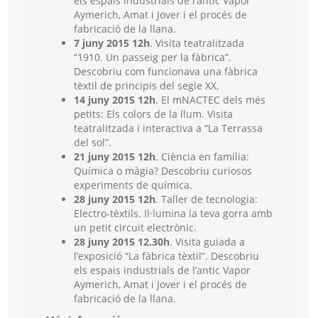
els espais industrials de l’antic Vapor
Aymerich, Amat i Jover i el procés de
fabricació de la llana.
7 juny 2015 12h
. Visita teatralitzada
“1910. Un passeig per la fàbrica”.
Descobriu com funcionava una fàbrica
tèxtil de principis del segle XX.
14 juny 2015 12h
. El mNACTEC dels més
petits: Els colors de la llum. Visita
teatralitzada i interactiva a “La Terrassa
del sol”.
21 juny 2015 12h
. Ciència en família:
Química o màgia? Descobriu curiosos
experiments de química.
28 juny 2015 12h
. Taller de tecnologia:
Electro-tèxtils. Il·lumina la teva gorra amb
un petit circuit electrònic.
28 juny 2015 12.30h
. Visita guiada a
l’exposició “La fàbrica tèxtil”. Descobriu
els espais industrials de l’antic Vapor
Aymerich, Amat i Jover i el procés de
fabricació de la llana.