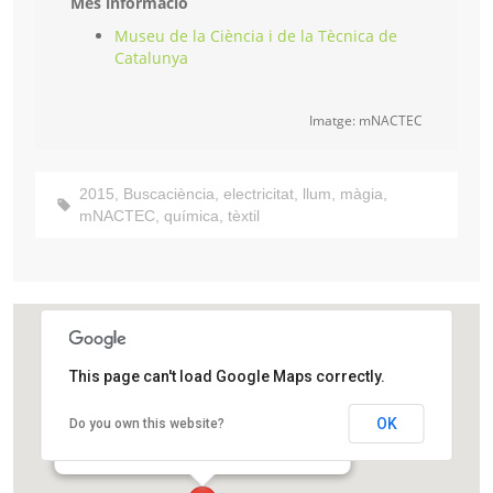
Més informació
Museu de la Ciència i de la Tècnica de
Catalunya
Imatge: mNACTEC
2015
,
Buscaciència
,
electricitat
,
llum
,
màgia
,
mNACTEC
,
química
,
tèxtil
This page can't load Google Maps correctly.
Museu de la Ciència i la Tècnica de Catalunya
OK
Do you own this website?
Rambla d'Ègara, 270
Terrassa