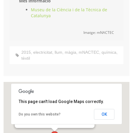
Més informació
Museu de la Ciència i de la Tècnica de
Catalunya
Imatge: mNACTEC
2015
,
electricitat
,
llum
,
màgia
,
mNACTEC
,
química
,
tèxtil
This page can't load Google Maps correctly.
Museu de la Ciència i la Tècnica de Catalunya
OK
Do you own this website?
Rambla d'Ègara, 270
Terrassa