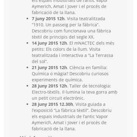
els espais industrials de l’antic Vapor
Aymerich, Amat i Jover i el procés de
fabricació de la llana.
7 juny 2015 12h
. Visita teatralitzada
“1910. Un passeig per la fàbrica”.
Descobriu com funcionava una fàbrica
tèxtil de principis del segle XX.
14 juny 2015 12h
. El mNACTEC dels més
petits: Els colors de la llum. Visita
teatralitzada i interactiva a “La Terrassa
del sol”.
21 juny 2015 12h
. Ciència en família:
Química o màgia? Descobriu curiosos
experiments de química.
28 juny 2015 12h
. Taller de tecnologia:
Electro-tèxtils. Il·lumina la teva gorra amb
un petit circuit electrònic.
28 juny 2015 12.30h
. Visita guiada a
l’exposició “La fàbrica tèxtil”. Descobriu
els espais industrials de l’antic Vapor
Aymerich, Amat i Jover i el procés de
fabricació de la llana.