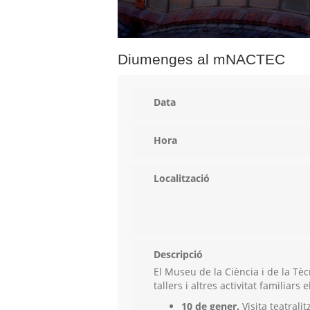
Diumenges al mNACTEC
Data
Hora
Localització
Descripció
El Museu de la Ciència i de la Tèc
tallers i altres activitat familiars
10 de gener.
Visita teatrali