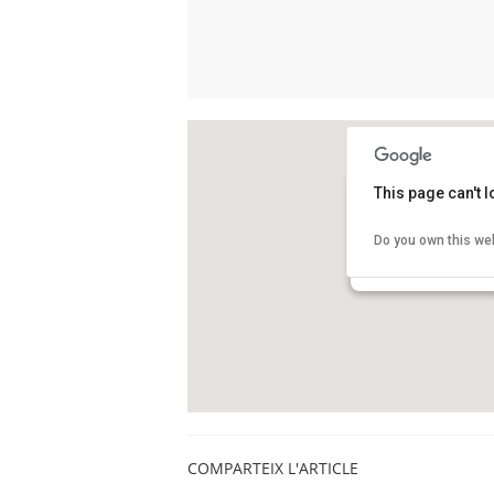
This page can't 
Museu de la Ciència 
Do you own this we
Rambla d'Ègara, 270
Terrassa
COMPARTEIX L'ARTICLE