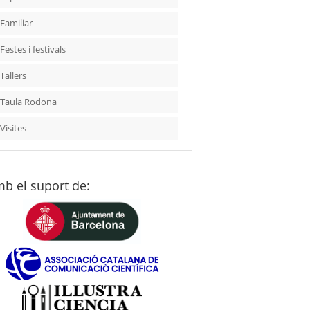
Familiar
Festes i festivals
Tallers
Taula Rodona
Visites
b el suport de: