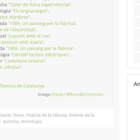
ília
“Taller de física experimental”
.
ologia
“Els engranatges”
.
atre d’ombres”
.
zada
“1909. Un passeig per la fàbrica”
.
e de l’electricitat”
.
tzat
“Juguem amb el cos”
.
 construir amb Kapla”
.
ada
“1909. Un passeig per la fàbrica”
.
logia
“Constel·lacions elèctriques”
.
er
“L’aventura urbana”
.
er ciència!”
.
Am
 Tècnica de Catalunya
Imatge:
Chixoy / Wikimedia Commons
nyeria
,
física
,
història de la ciència
,
història de la
C
,
química
,
tecnologia