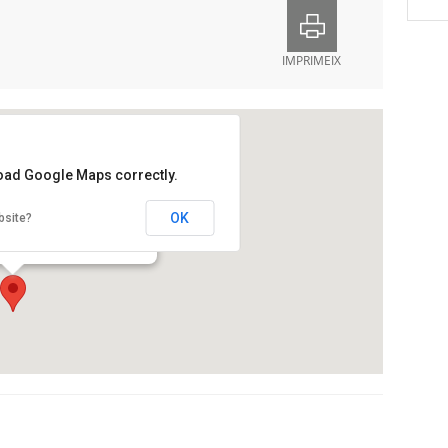
IMPRIMEIX
load Google Maps correctly.
i de la Tècnica de Catalunya
OK
bsite?