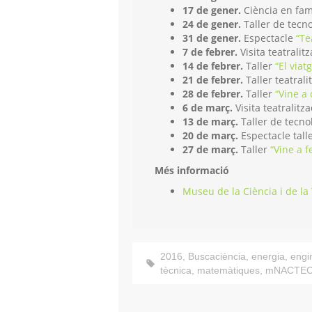
17 de gener.
Ciència en fam
24 de gener.
Taller de tecn
31 de gener.
Espectacle
“Te
7 de febrer.
Visita teatralit
14 de febrer.
Taller
“El viatg
21 de febrer.
Taller teatrali
28 de febrer.
Taller
“Vine a
6 de març.
Visita teatralitz
13 de març.
Taller de tecno
20 de març.
Espectacle tall
27 de març.
Taller
“Vine a f
Més informació
Museu de la Ciència i de la
2016
,
Buscaciència
,
energia
,
engi
tècnica
,
matemàtiques
,
mNACTE