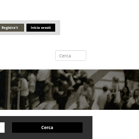
Registra't
Inicia sessió
Cerca