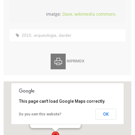
Imatge:
Dave, wikimedia commons
2015
,
arqueologia
,
darder
IMPRIMEIX
This page can't load Google Maps correctly.
Museu Darder de Banyoles
OK
Do you own this website?
Plaça dels Estudis, 2
Banyoles