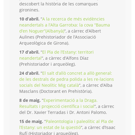
descobert la història de les comarques
gironines.
10 d’abril.
“
A la recerca de més evidències
neandertals a l’Alta Garrotxa: la cova “Bauma
d’en Noguer”(Albanyà)
“, a càrrec d’Albert
Aulines (Prehistoriador de l’Associació
Arqueològica de Girona).
17 d’abril.
“
El Pla de l’Estany: territori
neandertal
“, a càrrec d’Alfons Díaz
(Prehistoriador i arqueòleg).
24 d’abril.
“
El salt d’allò concret a allò general:
de les destrals de pedra polida a les re-lacions
socials del Neolític Mig català
“, a càrrec d’Alba
Masclans (Doctorant en Prehistòria).
8 de maig.
“
Experimentació a la Draga.
Resultats i projecció científica i social
“, a càrrec
del Dr. Xavier Terradas i Dr. Antoni Palomo.
15 de maig.
“
Paleontologia i paleolític al Pla de
l’Estany: un estat de la qüestió
“, a càrrec d’Isaac
Rufí (Historiador i arqueòleg).