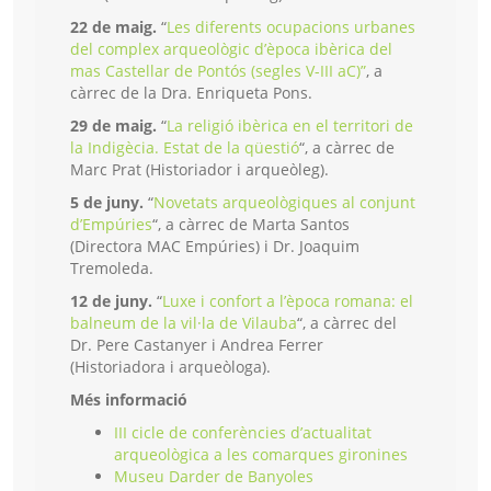
22 de maig.
“
Les diferents ocupacions urbanes
del complex arqueològic d’època ibèrica del
mas Castellar de Pontós (segles V-III aC)”
, a
càrrec de la Dra. Enriqueta Pons.
29 de maig.
“
La religió ibèrica en el territori de
la Indigècia. Estat de la qüestió
“, a càrrec de
Marc Prat (Historiador i arqueòleg).
5 de juny.
“
Novetats arqueològiques al conjunt
d’Empúries
“, a càrrec de Marta Santos
(Directora MAC Empúries) i Dr. Joaquim
Tremoleda.
12 de juny.
“
Luxe i confort a l’època romana: el
balneum de la vil·la de Vilauba
“, a càrrec del
Dr. Pere Castanyer i Andrea Ferrer
(Historiadora i arqueòloga).
Més informació
III cicle de conferències d’actualitat
arqueològica a les comarques gironines
Museu Darder de Banyoles