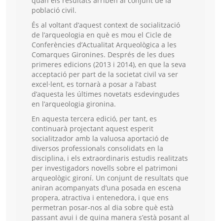
quan els resultats arriben al conjunt de la
població civil.
És al voltant d’aquest context de socialització
de l’arqueologia en què es mou el Cicle de
Conferències d’Actualitat Arqueològica a les
Comarques Gironines. Després de les dues
primeres edicions (2013 i 2014), en que la seva
acceptació per part de la societat civil va ser
excel·lent, es tornarà a posar a l’abast
d’aquesta les últimes novetats esdevingudes
en l’arqueologia gironina.
En aquesta tercera edició, per tant, es
continuarà projectant aquest esperit
socialitzador amb la valuosa aportació de
diversos professionals consolidats en la
disciplina, i els extraordinaris estudis realitzats
per investigadors novells sobre el patrimoni
arqueològic gironí. Un conjunt de resultats que
aniran acompanyats d’una posada en escena
propera, atractiva i entenedora, i que ens
permetran posar-nos al dia sobre què està
passant avui i de quina manera s’està posant al