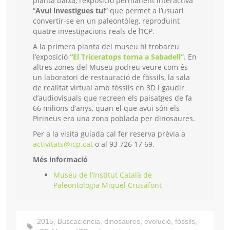
planta baixa, l’exposició permanent interactiva
“
Avui investigues tu!
” que permet a l’usuari
convertir-se en un paleontòleg, reproduint
quatre investigacions reals de l’ICP.
A la primera planta del museu hi trobareu
l’exposició
“El Triceratops torna a Sabadell”
. En
altres zones del Museu podreu veure com és
un laboratori de restauració de fòssils, la sala
de realitat virtual amb fòssils en 3D i gaudir
d’audiovisuals que recreen els paisatges de fa
66 milions d’anys, quan el que avui són els
Pirineus era una zona poblada per dinosaures.
Per a la visita guiada cal fer reserva prèvia a
activitats@icp.cat
o al 93 726 17 69.
Més informació
Museu de l’Institut Català de
Paleontologia Miquel Crusafont
2015
,
Buscaciència
,
dinosaures
,
evolució
,
fòssils
,