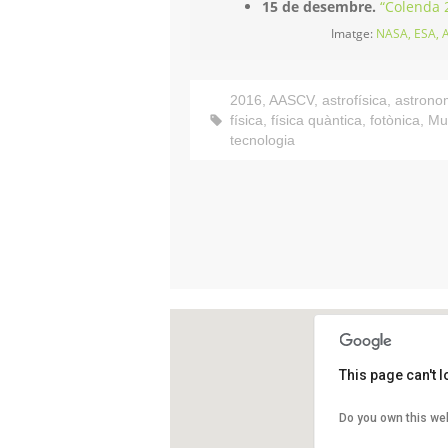
15 de desembre.
“Colenda 2
Imatge:
NASA, ESA, 
2016
,
AASCV
,
astrofísica
,
astrono
física
,
física quàntica
,
fotònica
,
Mu
tecnologia
This page can't 
Xalet
Do you own this we
Plaça d
Sant C