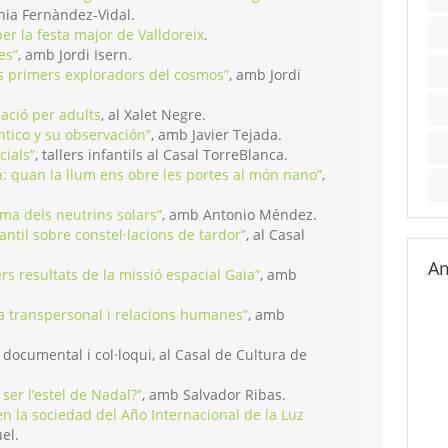
nia Fernàndez-Vidal.
per la festa major de Valldoreix
.
es”
, amb Jordi Isern.
els primers exploradors del cosmos”
, amb Jordi
ació per adults
, al Xalet Negre.
tico y su observación”
, amb Javier Tejada.
cials”
, tallers infantils al Casal TorreBlanca.
: quan la llum ens obre les portes al món nano”
,
ema dels neutrins solars”
, amb Antonio Méndez.
fantil sobre constel·lacions de tardor”
, al Casal
Am
rs resultats de la missió espacial Gaia”
, amb
ia transpersonal i relacions humanes”
, amb
, documental i col·loqui, al Casal de Cultura de
ser l’estel de Nadal?”
, amb Salvador Ribas.
n la sociedad del Año Internacional de la Luz
el.