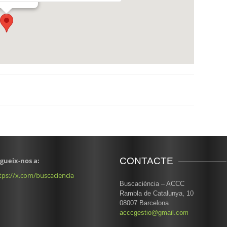
CONTACTE
gueix-nos a:
tps://x.com/buscaciencia
Buscaciència – ACCC
Rambla de Catalunya, 10
08007 Barcelona
acccgestio@gmail.com