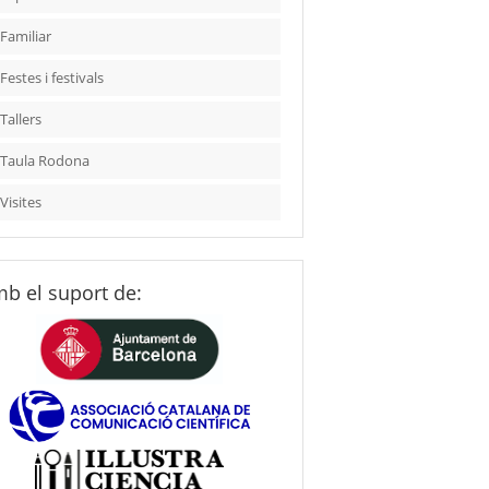
Familiar
Festes i festivals
Tallers
Taula Rodona
Visites
b el suport de: