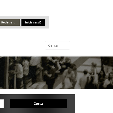
Registra't
Inicia sessió
Cerca