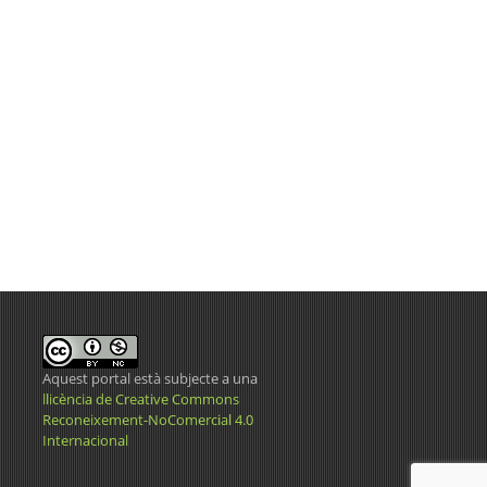
Aquest portal està subjecte a una
llicència de Creative Commons
Reconeixement-NoComercial 4.0
Internacional