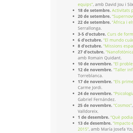
equips”
, amb David Jou i Sò
18 de setembre.
Activitats 
20 de setembre.
“Supernov
22 de setembre.
“Àfrica i 
Serrallonga.
3-5 d’octubre.
Curs de form
6 d’octubre.
“El mundo cuán
8 d’octubre.
“Missions espa
27 d’octubre.
“Nanofotònica
amb Romain Quidant.
10 de novembre.
“El probl
12 de novembre.
“Taller in
Torreblanca.
17 de novembre.
“Els prime
Carme Jordi.
24 de novembre.
“Psicolog
Gabriel Fernández.
25 de novembre.
“Cosmos”
Valldoreix.
1 de desembre.
“Què podia 
13 de desembre.
“Impacto e
2015”
, amb María Josefa Yzu