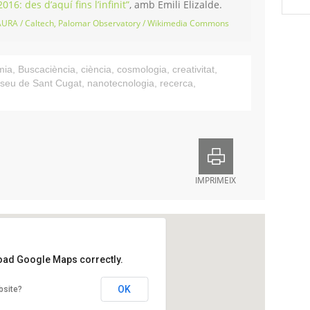
016: des d’aquí fins l’infinit”
, amb Emili Elizalde.
AURA / Caltech, Palomar Observatory / Wikimedia Commons
mia
,
Buscaciència
,
ciència
,
cosmologia
,
creativitat
,
seu de Sant Cugat
,
nanotecnologia
,
recerca
,
IMPRIMEIX
load Google Maps correctly.
 Negre
OK
bsite?
'en Coll, 4
ugat del Vallès